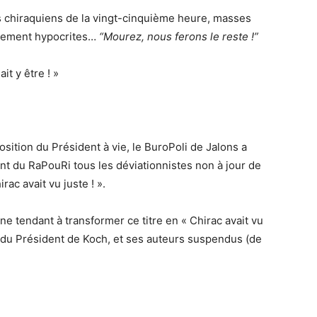
s chiraquiens de la vingt-cinquième heure, masses
llement hypocrites…
“Mourez, nous ferons le reste !”
it y être ! »
osition du Président à vie, le BuroPoli de Jalons a
t du RaPouRi tous les déviationnistes non à jour de
rac avait vu juste ! ».
e tendant à transformer ce titre en « Chirac avait vu
e du Président de Koch, et ses auteurs suspendus (de