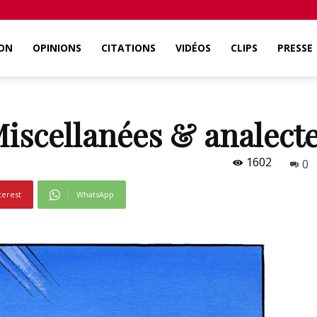
ON
OPINIONS
CITATIONS
VIDÉOS
CLIPS
PRESSE
iscellanées & analect
1602
0
terest
WhatsApp