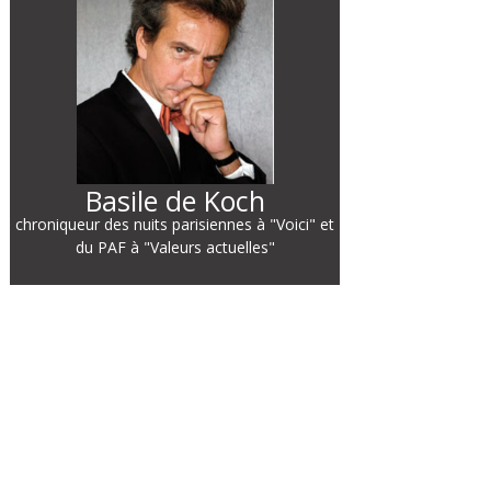
Basile de Koch
chroniqueur des nuits parisiennes à "Voici" et
du PAF à "Valeurs actuelles"