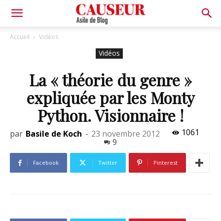
Asile
Accueil
Vidéos
Vidéos
de
La « théorie du genre »
expliquée par les Monty
Blog
Python. Visionnaire !
1061
par
Basile de Koch
-
23 novembre 2012
9
Facebook
Twitter
Pinterest