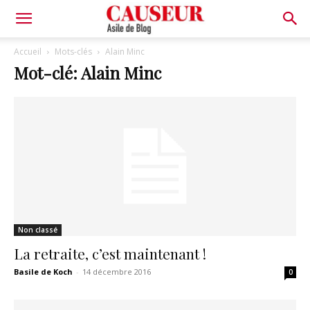
Asile
Accueil
Mots-clés
Alain Minc
Mot-clé: Alain Minc
de
Blog
Non classé
La retraite, c’est maintenant !
Basile de Koch
-
14 décembre 2016
0