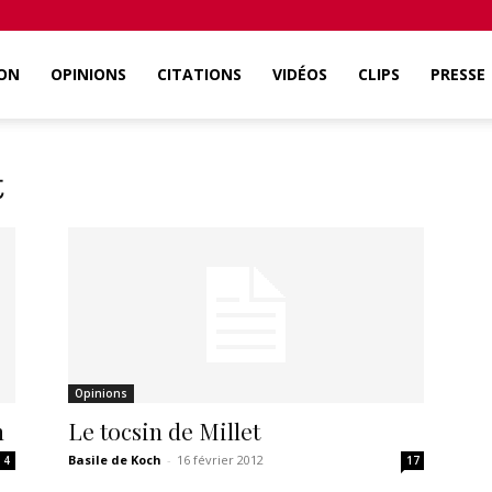
ON
OPINIONS
CITATIONS
VIDÉOS
CLIPS
PRESSE
t
Opinions
h
Le tocsin de Millet
Basile de Koch
-
16 février 2012
4
17