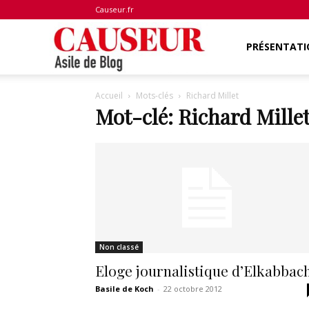
Causeur.fr
Asile
PRÉSENTATI
Accueil
Mots-clés
Richard Millet
de
Mot-clé: Richard Mille
Blog
Non classé
Eloge journalistique d’Elkabbac
Basile de Koch
-
22 octobre 2012