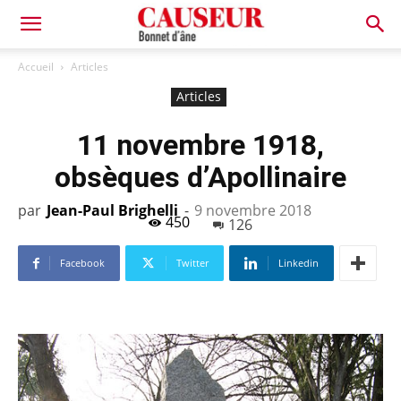
Bonnet
Accueil
Articles
Articles
d'âne
11 novembre 1918,
obsèques d’Apollinaire
par
Jean-Paul Brighelli
-
9 novembre 2018
450
126
Facebook
Twitter
Linkedin