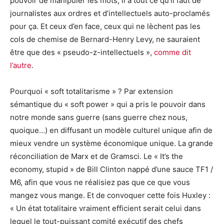
pouvoir de manipuler les mots, il a tout ce qu’il faut de
journalistes aux ordres et d’intellectuels auto-proclamés
pour ça. Et ceux d’en face, ceux qui ne lèchent pas les
cols de chemise de Bernard-Henry Levy, ne sauraient
être que des « pseudo-z-intellectuels »,
comme dit
l’autre
.
Pourquoi « soft totalitarisme » ? Par extension
sémantique du « soft power » qui a pris le pouvoir dans
notre monde sans guerre (sans guerre chez nous,
quoique…) en diffusant un modèle culturel unique afin de
mieux vendre un système économique unique. La grande
réconciliation de Marx et de Gramsci. Le « It’s the
economy, stupid » de Bill Clinton nappé d’une sauce TF1 /
M6, afin que vous ne réalisiez pas que ce que vous
mangez vous mange. Et de convoquer cette fois Huxley :
« Un état totalitaire vraiment efficient serait celui dans
lequel le tout-puissant comité exécutif des chefs