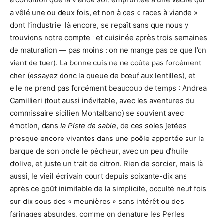
a vêlé une ou deux fois, et non à ces « races à viande »
dont l’industrie, là encore, se repaît sans que nous y
trouvions notre compte ; et cuisinée après trois semaines
de maturation — pas moins : on ne mange pas ce que l’on
vient de tuer). La bonne cuisine ne coûte pas forcément
cher (essayez donc la queue de bœuf aux lentilles), et
elle ne prend pas forcément beaucoup de temps : Andrea
Camillieri (tout aussi inévitable, avec les aventures du
commissaire sicilien Montalbano) se souvient avec
émotion, dans
la Piste de sable
, de ces soles jetées
presque encore vivantes dans une poêle apportée sur la
barque de son oncle le pêcheur, avec un peu d’huile
d’olive, et juste un trait de citron. Rien de sorcier, mais là
aussi, le vieil écrivain court depuis soixante-dix ans
après ce goût inimitable de la simplicité, occulté neuf fois
sur dix sous des « meunières » sans intérêt ou des
farinages absurdes, comme on dénature les Perles