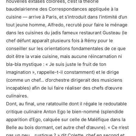
nouvelles extases colorées, c’est la théorie
baudelairienne des Correspondances appliquée à la
cuisine — arrive à Paris, et s’introduit dans l’intimité d’un
tout jeune homme, Alfredo, recruté pour faire le ménage
dans les cuisines du jadis fameux restaurant Gusteau (le
chef défunt apparaît plusieurs fois à Rémy pour le
conseiller sur les orientations fondamentales de ce que
doit être la vraie cuisine, mais aucune réincarnation ni
bla-bla mystique : « Je suis juste le fruit de ton
imagination », rappelle-t-il constamment) et le dirige
(comme un chef… d’orchestre dirigerait des musiciens
incapables) afin de lui faire réaliser des chefs d’œuvre
culinaires.
Dont, au final, une ratatouille dont il régale le redoutable
critique culinaire Anton Ego le bien-nommé (splendide
apparition d’Ego, calquée sur celle de Maléfique dans la
Belle au bois dormant, cet autre chef d’œuvre). « Ce n’est
pas un peu… rustique ? » dit Colette, chef en second et