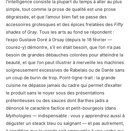
l’intelligence consiste la plupart du temps à aller au plus
simple, tout comme la prose de qualité est une prose
dégraissée, et que l’amour bien fait se passe des
accessoires grotesques et des épices frelatées des
Fifty
shades of Gray
. Tous les arts au fond se répondent :
l’expo Gustave Doré à Orsay (depuis le 18 février —
courez-y) démontre, s’il en était besoin, que l’on n’a pas
besoin de grandes débauches colorées pour atteindre la
beauté, et que l’on peut illustrer à merveille les machines
soigneusement excessives de Rabelais ou de Dante sans
un coup de burin de trop. Point-ligne-trait : la grande
cuisine ne dépasse jamais du cadre qui permet d’exalter
le produit sans le noyer sous des présentations
prétentieuses ou des sauces dont Barthes jadis a
dénoncé le caractère factice et petit-bourgeois (dans
Mythologies
— indispensable : vous y apprendrez aussi à
déguster un steack bleu ou saignant — et pas autrement,
à condition que la viande soit empruntée à une vache qui