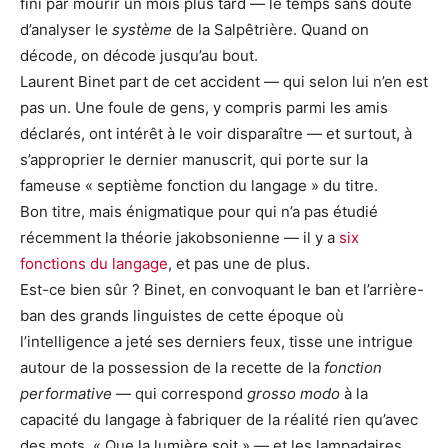
fini par mourir un mois plus tard — le temps sans doute
d’analyser le
système
de la Salpêtrière. Quand on
décode, on décode jusqu’au bout.
Laurent Binet part de cet accident — qui selon lui n’en est
pas un. Une foule de gens, y compris parmi les amis
déclarés, ont intérêt à le voir disparaître — et surtout, à
s’approprier le dernier manuscrit, qui porte sur la
fameuse « septième fonction du langage » du titre.
Bon titre, mais énigmatique pour qui n’a pas étudié
récemment la théorie jakobsonienne — il y a
six
fonctions du langage
, et pas une de plus.
Est-ce bien sûr ? Binet, en convoquant le ban et l’arrière-
ban des grands linguistes de cette époque où
l’intelligence a jeté ses derniers feux, tisse une intrigue
autour de la possession de la recette de la
fonction
performative
— qui correspond
grosso modo
à la
capacité du langage à fabriquer de la réalité rien qu’avec
des mots. « Que la lumière soit » — et les lampadaires