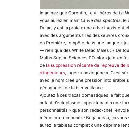
Imaginez que Corentin, l’anti-héros de
La N
vous aurez en main
La Vie des spectres
, le
Dulac, y est la proie d’une crise inexistent
avec des arguments tirés des œuvres croisée
en Première, tempête dans une langue « jeun
— rien que des White Dead Males : « De tou
Maths Sup ou Sciences PO, alors je m’en fous
de
la suppression récente de l’épreuve de
d’ingénieurs
, jugée « anxiogène ». C’est sû
avec le nom crée une pression intolérable 
pédagogies de la bienveillance.
Ajoutez à ces tracas domestiques le fait que
autant d’ectoplasmes appartenant à une form
personnalités » que son rédac-chef l’envoie
même cru reconnaître Bégaudeau, ça vous so
aurez le tableau complet d’une déprime lente