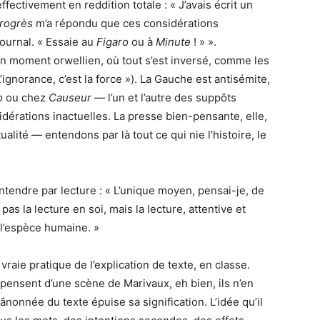
fectivement en reddition totale : « J’avais écrit un
rogrès
m’a répondu que ces considérations
journal. « Essaie au
Figaro
ou à
Minute
! » ».
un moment orwellien, où tout s’est inversé, comme les
ignorance, c’est la force »). La Gauche est antisémite,
o
ou chez
Causeur
— l’un et l’autre des suppôts
dérations inactuelles. La presse bien-pensante, elle,
alité — entendons par là tout ce qui nie l’histoire, le
 entendre par lecture : « L’unique moyen, pensai-je, de
pas la lecture en soi, mais la lecture, attentive et
 l’espèce humaine. »
a vraie pratique de l’explication de texte, en classe.
pensent d’une scène de Marivaux, eh bien, ils n’en
ânonnée du texte épuise sa signification. L’idée qu’il