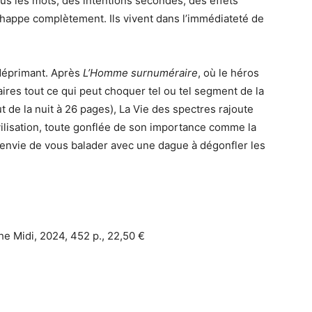
ous les mots, des intentions secondes, des effets
échappe complètement. Ils vivent dans l’immédiateté de
 déprimant. Après
L’Homme surnuméraire
, où le héros
aires tout ce qui peut choquer tel ou tel segment de la
 de la nuit à 26 pages), La Vie des spectres rajoute
vilisation, toute gonflée de son importance comme la
 envie de vous balader avec une dague à dégonfler les
he Midi, 2024, 452 p., 22,50 €