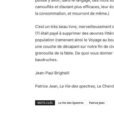
puisse y avoir, dans le langage, des mots s
camouflés et d’autant plus efficaces, leur 
la consommation, et mourront de même.)
C’est un très beau livre, merveilleusement
(?) était payé à supprimer des œuvres littér
population (ramenant ainsi le Voyage au bout
une couche de décapant sur notre fin de ci
grenouille de la fable. De quoi vous donner
baudruches.
Jean-Paul Brighelli
Patrice Jean,
La Vie des spectres
, Le Cherc
MOTS-CLÉS
La Vie des Spectres
Patrice Jean