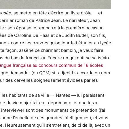
ausée
, se mette en tête d’écrire un livre drôle — et
 dernier roman de Patrice Jean. Le narrateur, Jean
ielle : son épouse le rembarre à la première occasion
s de Caroline De Haas et de Judith Butler, son fils,
e » contre les œuvres qu’on leur fait étudier au lycée
te façon, assène ce charmant bambin, je veux faire
 du bac de français ». Encore un qui doit se satisfaire
 langue française au concours commun de 18 écoles
r que demander (en QCM) si l’adjectif s’accorde ou nom
sur des cervelles soigneusement évidées par les
 les habitants de sa ville — Nantes — lui paraissent
e de vie majoritaire et déprimante, et que les «
 interviewer sont des monuments de prétention (j’ai
nne l’échelle de ces grandes intelligences), et vous
. Heureusement qu’il s’entretient, de ci de là, avec un