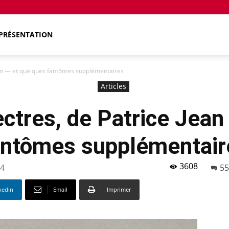
PRÉSENTATION
Jean — et quelques fantômes supplémentaires
Articles
ectres, de Patrice Jean
antômes supplémentair
3608
24
55
kedin
Email
Imprimer