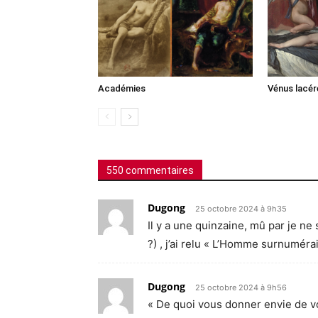
Académies
Vénus lacér
550 commentaires
Dugong
25 octobre 2024 à 9h35
Il y a une quinzaine, mû par je n
?) , j’ai relu « L’Homme surnuméra
Dugong
25 octobre 2024 à 9h56
« De quoi vous donner envie de v