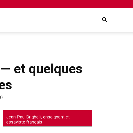
 — et quelques
es
0
Jean-Paul Brighelli, enseignant et
essayiste français