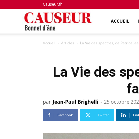
Causeur.fr
Bonnet
ACCUEIL
Accueil
Articles
La Vie des spectres, de Patrice 
d'âne
La Vie des sp
f
par
Jean-Paul Brighelli
-
25 octobre 20
Facebook
Twitter
Lin