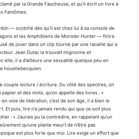
lamé par la Grande Faucheuse, et qu’il écrit un livre à
es Fantômes
.
mbin — scotché dès qu’il est chez lui à sa console de
ragons et les Amphibiens de Monster Hunter — finira
efusé de jouer dans un clip tourné par une racaille qui a
pecteur. Jean Dulac la trouvait mignonne et
elle, il a d’ailleurs une sexualité quelque peu en
e houellebecquien.
 le couple lecture / écriture. Du côté des spectres, on
papier et des mots, qu’on appelle des livres : «
 en voie de libération, c’est de son âge, il a bien le
 Et puis, lire n’a jamais rendu qui que ce soit plus
her : « J’aurais pu la contredire, en rappelant qu’un
ssi sûrement qu’une plante meurt de n’être pas
époque est plus forte que moi. Lire exige un effort que