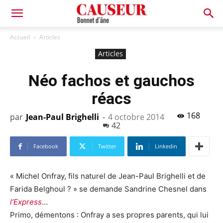
Bonnet
Accueil
Articles
Articles
d'âne
Néo fachos et gauchos
réacs
168
par
Jean-Paul Brighelli
-
4 octobre 2014
42
Facebook
Twitter
Linkedin
« Michel Onfray, fils naturel de Jean-Paul Brighelli et de
Farida Belghoul ? » se demande Sandrine Chesnel dans
l’Express
…
Primo, démentons : Onfray a ses propres parents, qui lui