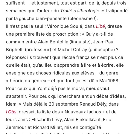
suffisent — et justement, tout est parti de là, depuis trois
semaines que l’auteur du
Traité d’athéologie
est vilipendé
par la gauche bien-pensante (pléonasme !).
Il n’est pas le seul : Véronique Soulé, dans
Libé
, dresse
une première liste de proscription : « Qu’y a-t-il de
commun entre Alain Bentolila (linguiste), Jean-Paul
Brighelli (professeur) et Michel Onfray (philosophe) ?
Réponse: ils trouvent que l’école française n’est plus ce
qu’elle était, qu’au lieu d’apprendre à lire et à écrire, elle
enseigne des choses ridicules aux élèves – du genre
«théorie du genre» – et que tout ça est dû à Mai 1968.
Pour ceux qui n’ont déjà pas le moral, mieux vaut
s’abstenir. Pour ceux qui chercheraient un débat d’idées,
idem. » Mais déjà le 20 septembre Renaud Dély, dans
l’Obs
, dressait la liste des « Nouveaux fachos » et de
leurs amis : Elisabeth Lévy, Alain Finkielkraut, Eric
Zemmour et Richard Millet, mis en contiguïté