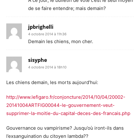
A ce jour, le bulletin de vote c’est le seul moyen
de se faire entendre; mais demain?
jpbrighelli
4 octobre 2014 à 11h36
Demain les chiens, mon cher.
sisyphe
4 octobre 2014 à 18h10
Les chiens demain, les morts aujourd’hui:
http://www.lefigaro.fr/conjoncture/2014/10/04/20002-
20141004ARTFIG00044-le-gouvernement-veut-
supprimer-la-moitie-du-capital-deces-des-francais.php
Gouvernance ou vampirisme? Jusqu’où iront-ils dans
l’exsanguination du citoyen lambda??