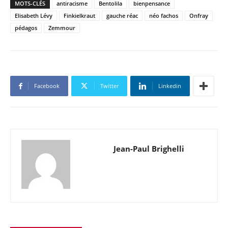
MOTS-CLÉS
antiracisme
Bentolila
bienpensance
Elisabeth Lévy
Finkielkraut
gauche réac
néo fachos
Onfray
pédagos
Zemmour
Facebook
Twitter
Linkedin
Jean-Paul Brighelli