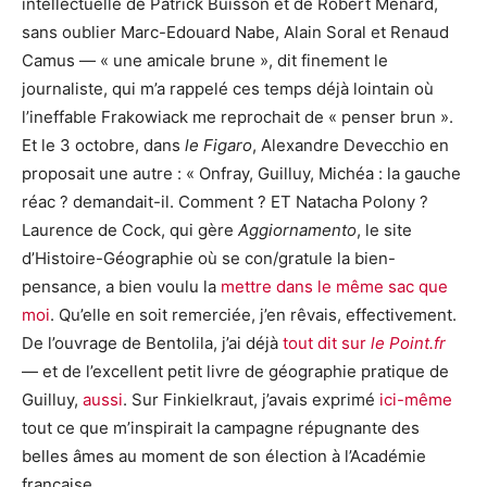
intellectuelle de Patrick Buisson et de Robert Ménard,
sans oublier Marc-Edouard Nabe, Alain Soral et Renaud
Camus — « une amicale brune », dit finement le
journaliste, qui m’a rappelé ces temps déjà lointain où
l’ineffable Frakowiack me reprochait de « penser brun ».
Et le 3 octobre, dans
le Figaro
, Alexandre Devecchio en
proposait une autre : « Onfray, Guilluy, Michéa : la gauche
réac ? demandait-il. Comment ? ET Natacha Polony ?
Laurence de Cock, qui gère
Aggiornamento
, le site
d’Histoire-Géographie où se con/gratule la bien-
pensance, a bien voulu la
mettre dans le même sac que
moi
. Qu’elle en soit remerciée, j’en rêvais, effectivement.
De l’ouvrage de Bentolila, j’ai déjà
tout dit sur
le Point.fr
— et de l’excellent petit livre de géographie pratique de
Guilluy,
aussi
. Sur Finkielkraut, j’avais exprimé
ici-même
tout ce que m’inspirait la campagne répugnante des
belles âmes au moment de son élection à l’Académie
française.