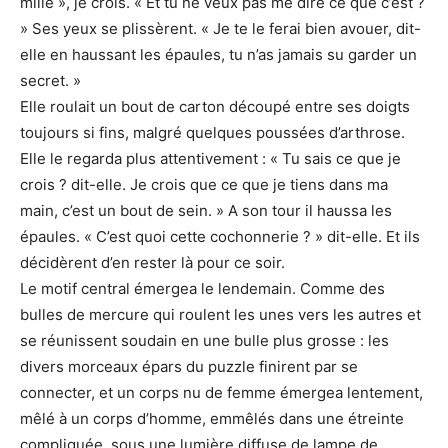
mille », je crois. « Et tu ne veux pas me dire ce que c’est ?
» Ses yeux se plissèrent. « Je te le ferai bien avouer, dit-
elle en haussant les épaules, tu n’as jamais su garder un
secret. »
Elle roulait un bout de carton découpé entre ses doigts
toujours si fins, malgré quelques poussées d’arthrose.
Elle le regarda plus attentivement : « Tu sais ce que je
crois ? dit-elle. Je crois que ce que je tiens dans ma
main, c’est un bout de sein. » A son tour il haussa les
épaules. « C’est quoi cette cochonnerie ? » dit-elle. Et ils
décidèrent d’en rester là pour ce soir.
Le motif central émergea le lendemain. Comme des
bulles de mercure qui roulent les unes vers les autres et
se réunissent soudain en une bulle plus grosse : les
divers morceaux épars du puzzle finirent par se
connecter, et un corps nu de femme émergea lentement,
mêlé à un corps d’homme, emmêlés dans une étreinte
compliquée, sous une lumière diffuse de lampe de