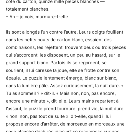
côté du carton, quinze mille pièces blanches —
totalement blanches.
– Ah – je vois, murmure-t-elle.
Ils sont allongés l’un contre l’autre. Leurs doigts fouillent
dans les petits bouts de carton blanc, essaient des
combinaisons, les rejettent, trouvent deux ou trois pièces
qui s’accordent, les disposent, un peu au hasard, sur le
grand support blanc. Parfois ils se regardent, se
sourient, il lui caresse la joue, elle se frotte contre son
épaule. Le puzzle lentement émerge, blanc sur blanc,
dans la lumière pâle. Assez curieusement, la nuit dure. «
Tu as sommeil ? » dit-il. « Mais non, non, pas encore,
encore une minute », dit-elle. Leurs mains repartent à
l’assaut, le puzzle prend tournure, prend vie, la nuit dure,
« non, non, pas tout de suite », dit-elle, quand il lui
propose encore d’arrêter, de morceaux en morceaux une
page blanche déchirée avec art se recompose sur une