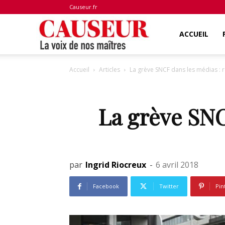
Causeur.fr
La
ACCUEIL
Accueil
Articles
La grève SNCF dans les médias : 
voix
La grève SNC
de
nos
par
Ingrid Riocreux
-
6 avril 2018
Facebook
Twitter
Pin
maîtres