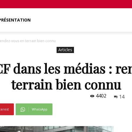
PRÉSENTATION
rendez-vous en terrain bien connu
Articles
F dans les médias : r
terrain bien connu
4402
14
terest
WhatsApp