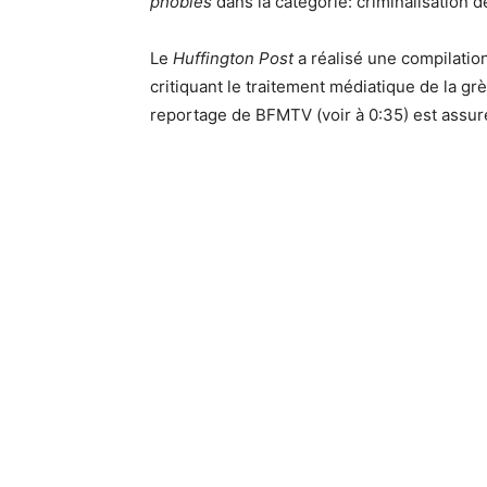
phobies
dans la catégorie: criminalisation d
Le
Huffington Post
a réalisé une compilatio
critiquant le traitement médiatique de la grèv
reportage de BFMTV (voir à 0:35) est assur