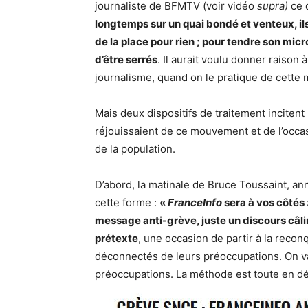
journaliste de BFMTV (voir vidéo
supra)
ce 
longtemps sur un quai bondé et venteux, ils
de la place pour rien ; pour tendre son mic
d’être serrés
. Il aurait voulu donner raison 
journalisme, quand on le pratique de cette m
Mais deux dispositifs de traitement incitent
réjouissaient de ce mouvement et de l’occasi
de la population.
D’abord, la matinale de Bruce Toussaint, ann
cette forme :
«
FranceInfo
sera à vos côtés 
message anti-grève, juste un discours câli
prétexte
, une occasion de partir à la reco
déconnectés de leurs préoccupations. On va
préoccupations. La méthode est toute en d