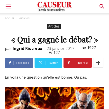
La
Accueil
Articles
Articles
voix
« Qui a gagné le débat? »
1927
par
Ingrid Riocreux
-
23 janvier 2017
de
127
Facebook
Twitter
Pinterest
nos
En voilà une question qu’elle est bonne. Ou pas.
maîtres