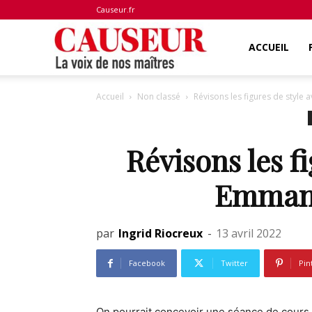
Causeur.fr
La
ACCUEIL
Accueil
Non classé
Révisons les figures de styl
voix
Révisons les f
de
Emman
nos
par
Ingrid Riocreux
-
13 avril 2022
Facebook
Twitter
Pin
maîtres
On pourrait concevoir une séance de cours qu