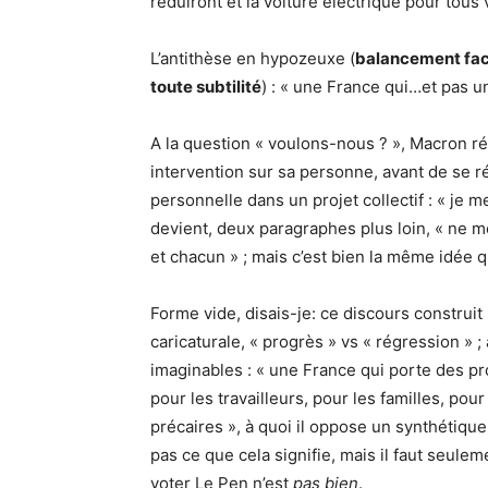
réduiront et la voiture électrique pour tous
L’antithèse en hypozeuxe (
balancement facil
toute subtilité
) : « une France qui…et pas u
A la question « voulons-nous ? », Macron ré
intervention sur sa personne, avant de se r
personnelle dans un projet collectif : « je 
devient, deux paragraphes plus loin, « ne 
et chacun » ; mais c’est bien la même idée 
Forme vide, disais-je: ce discours construi
caricaturale, « progrès » vs « régression » ;
imaginables : « une France qui porte des p
pour les travailleurs, pour les familles, p
précaires », à quoi il oppose un synthétique
pas ce que cela signifie, mais il faut seule
voter Le Pen n’est
pas bien
.