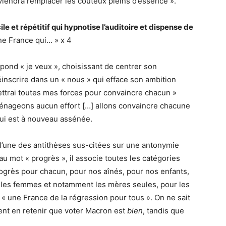
 viendra remplacer les coûteux pleins d’essence ».
e et répétitif qui hypnotise l’auditoire et dispense de
ne France qui… » x 4
pond « je veux », choisissant de centrer son
éinscrire dans un « nous » qui efface son ambition
mettrai toutes mes forces pour convaincre chacun »
ménageons aucun effort […] allons convaincre chacune
qui est à nouveau assénée.
t l’une des antithèses sus-citées sur une antonymie
 au mot « progrès », il associe toutes les catégories
rogrès pour chacun, pour nos aînés, pour nos enfants,
our les femmes et notamment les mères seules, pour les
 « une France de la régression pour tous ». On ne sait
ment en retenir que voter Macron est
bien
, tandis que