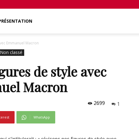
PRÉSENTATION
e avec Emmanuel Macron
Non classé
igures de style avec
uel Macron
2699
1
terest
WhatsApp
i s’intitulerait : « révisons nos figures de style avec