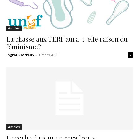
Articles
La chasse aux TERF aura-t-elle raison du
féminisme?
Ingrid Riocreux
-
1 mars 2021
2
Articles
Le verbe du jour : « recadrer »