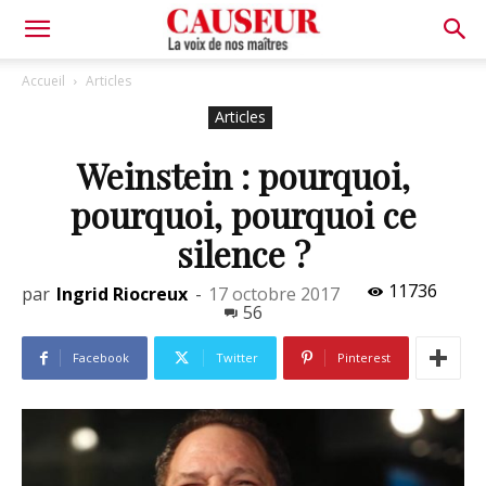
La
Accueil
Articles
Articles
voix
Weinstein : pourquoi,
pourquoi, pourquoi ce
de
silence ?
11736
par
Ingrid Riocreux
-
17 octobre 2017
nos
56
Facebook
Twitter
Pinterest
maîtres