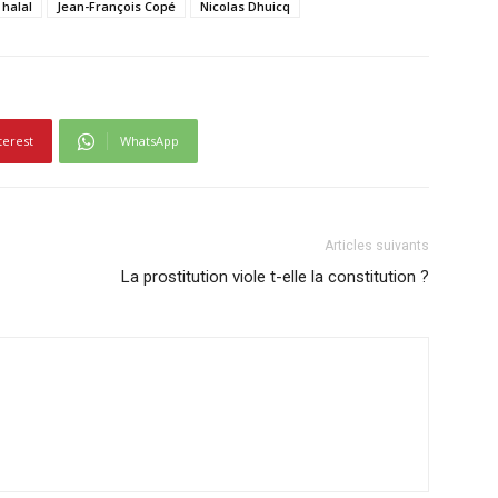
halal
Jean-François Copé
Nicolas Dhuicq
terest
WhatsApp
Articles suivants
La prostitution viole t-elle la constitution ?