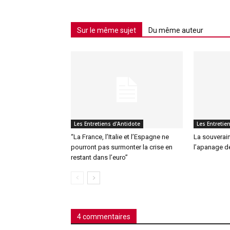
Sur le même sujet
Du même auteur
Les Entretiens d'Antidote
Les Entretie
“La France, l’Italie et l’Espagne ne
La souverain
pourront pas surmonter la crise en
l’apanage d
restant dans l’euro”
4 commentaires