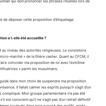
lman qui doit prononcer les phrases rituelles lors de
idé de déposer cette proposition d’étiquetage
on a t-elle été accueillie ?
t au niveau des autorités religieuses. Le consistoire
« micro-marché » de la filière casher. Quant au CFCM, il
faire coïncider ma proposition de loi avec l’extrême
rtificatrices » parmi les musulmans.
’a guidé dans mon choix de suspendre ma proposition
ésence. Il fallait calmer les esprits puisqu’il s’agit d’un
z compliqué. Mon groupe parlementaire n’a pas été
 est conscient qu’il ne s’agit pas d’un retrait définitif
blèmes soulevés dans mon exposé des motifs, après