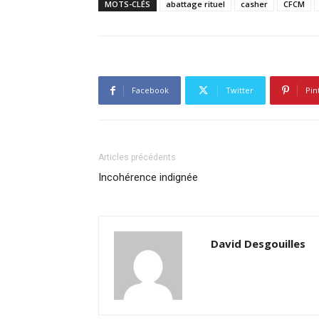
MOTS-CLÉS
abattage rituel
casher
CFCM
Facebook
Twitter
Pin
Articles précédents
Incohérence indignée
David Desgouilles