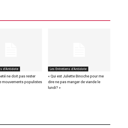
ns d'Antidote
Les Entretiens d'Antidote
eté ne doit pas rester
« Qui est Juliette Binoche pour me
e mouvements populistes
dire ne pas manger de viande le
lundi? »