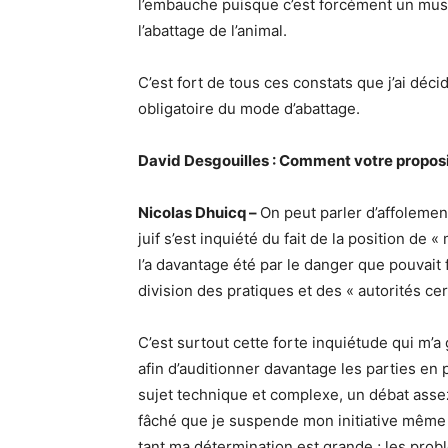
l’embauche puisque c’est forcément un musu
l’abattage de l’animal.
C’est fort de tous ces constats que j’ai déc
obligatoire du mode d’abattage.
David Desgouilles : Comment votre propositi
Nicolas Dhuicq –
On peut parler d’affolemen
juif s’est inquiété du fait de la position de 
l’a davantage été par le danger que pouvait 
division des pratiques et des « autorités ce
C’est surtout cette forte inquiétude qui m
afin d’auditionner davantage les parties en pr
sujet technique et complexe, un débat asse
fâché que je suspende mon initiative même s’il
tant ma détermination est grande ; les pro