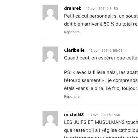
dranreb
12 avril 2011 à 8h50
Petit calcul personnel: si on soust
doit bien arriver à 50 % du total re
Répondre
Claribelle
12 avril 2011 à 10h05
Quand peut-on espérer que cette 
PS: « avec la filière halal, les ab
l’étourdissement » : je comprends 
étals -sans le dire. Le fric, toujour
Répondre
michel43
13 avril 2011 à 5h50
LES JUIFS ET MUSULMANS touche
que reste t »il a l »église catholiq