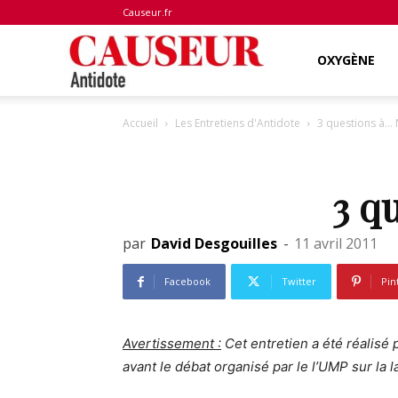
Causeur.fr
Antidote
OXYGÈNE
Accueil
Les Entretiens d'Antidote
3 questions à… 
3 q
par
David Desgouilles
-
11 avril 2011
Facebook
Twitter
Pin
Avertissement :
Cet entretien a été réalisé 
avant le débat organisé par le l’UMP sur la la