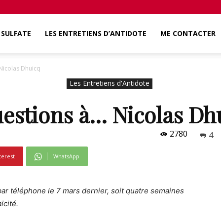
SULFATE
LES ENTRETIENS D’ANTIDOTE
ME CONTACTER
Nicolas Dhuicq
Les Entretiens d'Antidote
uestions à… Nicolas Dh
2780
4
terest
WhatsApp
par téléphone le 7 mars dernier, soit quatre semaines
ïcité.