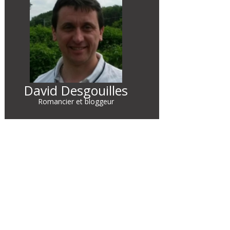
David Desgouilles
Romancier et bloggeur