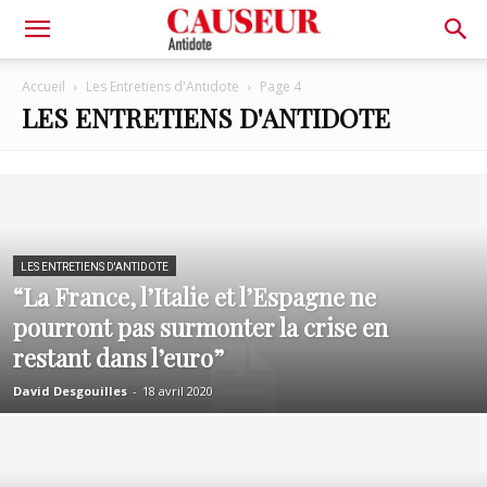
Antidote
Accueil
Les Entretiens d'Antidote
Page 4
LES ENTRETIENS D'ANTIDOTE
LES ENTRETIENS D'ANTIDOTE
“La France, l’Italie et l’Espagne ne
pourront pas surmonter la crise en
restant dans l’euro”
David Desgouilles
-
18 avril 2020