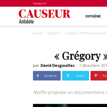
Causeur.fr
Antidote
OXYGÈNE
Accueil
Oxygène
« Grégory »: Netflix rend justic
« Grégory »
par
David Desgouilles
-
1 décembre 20
Facebook
Twitter
Pin
Netflix propose un documentaire su