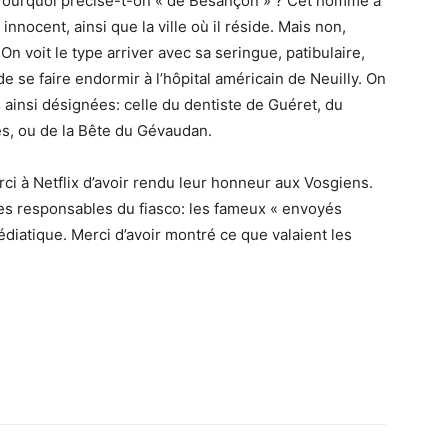
Pourquoi précise-t-on « de Besançon »
?
Cet homme
a
innocent, ainsi que la ville où il réside.
Mais non,
 On voit le type arriver avec sa seringue, patibulaire,
 se faire endormir à l’hôpital américain de Neuilly. On
s ainsi désignées: celle du dentiste de Guéret, du
es, ou de la Bête du Gévaudan.
rci à Netflix d’avoir rendu leur honneur aux Vosgiens.
les responsables du fiasco
:
les fameux « envoyés
diatique. Merci d’avoir montré ce que valaient les