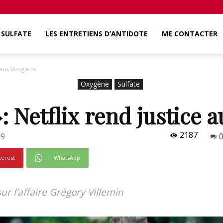
SULFATE
LES ENTRETIENS D’ANTIDOTE
ME CONTACTER
e aux Vosgiens
Oxygène
Sulfate
: Netflix rend justice 
2187
19
terest
WhatsApp
r l’affaire Grégory Villemin