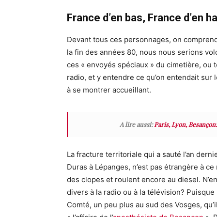
France d’en bas, France d’en h
Devant tous ces personnages, on comprend
la fin
des années 80, nous nous serions volo
ces « envoyés spéciaux »
du cimetière
,
o
u
t
radio, et y entendre ce qu’on entendait sur l
à se montrer accueillant.
A lire aussi:
Paris, Lyon, Besanço
La fracture territoriale qui a sauté l’an dern
Duras à
Lépanges
, n’est pas étrangère à ce
des clopes et roulent encore au diesel. N’
divers à la radio ou à la télévision? Puisque
Comté, un peu plus au sud des Vosges, qu’i