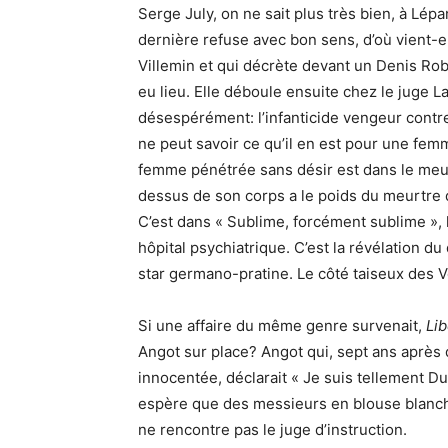
Serge July, on ne sait plus très bien, à
Lépa
dernière refuse avec bon sens, d’où vient-el
Villemin et qui décrète devant un Denis Rob
eu lieu. Elle déboule ensuite chez le juge La
désespérément: l’infanticide vengeur contr
ne peut savoir ce qu’il en est pour une fem
femme pénétrée sans désir est dans le meurt
dessus de son corps a le poids du meurtre qu’
C’est dans
« Sublime, forcément sublime »,
hôpital psychiatrique. C’est la révélation 
star
germano-pratine
. Le côté taiseux des V
Si une affaire du même genre survenait,
Li
Angot sur place? Angot qui, sept ans après q
innocentée, déclarait « Je suis tellement Dur
espère que des
messieurs en blouse blanch
ne rencontre pas le juge d’instruction.