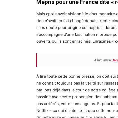
Mépris pour une France dite « 
Mais après avoir visionné le documentaire
rien n’avait en fait changé depuis trente-cin
sans doute pour origine ce mépris sidérant 
s’accompagne d’une fascination morbide pou
ouverts qu’ils sont enracinés. Enracinés
«
c
A lire aussi:
Jac
À lire toute cette bonne presse, on doit sur
ne connaît toujours pas la vérité
sur l’assas
parlions déjà dans la cour de notre collège 
bassiné avec cette propension des habitants
pas
arriérés
, voire consanguins. Et pourtant 
Netflix – ce qui éclate, c’est que cette non
l’injuste mise en cause de Christine Villemi