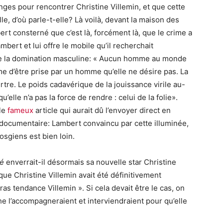
nges
pour rencontrer Christine Villemin, et que cette
le, d’où parle-t-elle
?
Là voilà, devant la maison des
ert consterné que c’est là, forcément là
,
que le crime a
mbert et lui offre le mobile qu’il recherchait
e la domination masculine
:
« Aucun homme au monde
me d’être prise par un homme qu’elle ne désire pas. La
re. Le poids cadavérique de la jouissance virile au-
elle n’a pas la force de rendre : celui de la folie
»
.
le
fameux
article qui aurait dû l’envoyer direct en
du documentaire: Lambert convaincu par
cette illuminée,
osgiens est bien loin.
bé
enverrait-il désormais sa nouvelle star Christine
ue Christine Villemin avait été définitivement
as tendance Villemin ». Si cela devait être le cas, on
e l’accompagneraient et interviendraient pour qu’elle