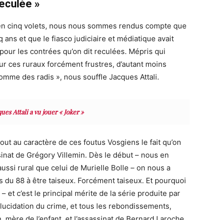
reculée »
 en cinq volets, nous nous sommes rendus compte que
q ans et que le fiasco judiciaire et médiatique avait
pour les contrées qu’on dit reculées.
Mépris qui
r ces ruraux forcément frustres, d’autant
moins
omme des radis
»
, nous souffle Jacques Attali.
ques Attali a vu jouer « Joker »
tout au caractère
de
ces foutus Vosgiens le fait qu’on
sinat de Grégory Villemin
. Dès le début – nous en
aussi rural que celui de Murielle
Bolle
– on nous a
 du 88 à être taiseux. Forcément taiseux. Et pourquoi
– et c’est le principal mérite de la série produite par
-élucidation du crime, et tous les rebondissements,
n, mère de l’enfant, et l’assassinat de Bernard Laroche,