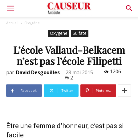
Antidote
Accueil
Oxygène
Oxygène
Sulfate
L’école Vallaud-Belkacem
n’est pas l’école Filipetti
1206
par
David Desgouilles
-
28 mai 2015
2
Facebook
Twitter
Pinterest
Être une femme d’honneur, c’est pas si
facile