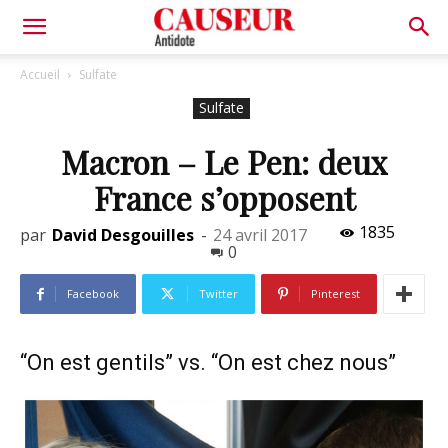
Antidote
Accueil
Sulfate
Sulfate
Macron – Le Pen: deux
France s’opposent
1835
par
David Desgouilles
-
24 avril 2017
0
Facebook
Twitter
Pinterest
“On est gentils” vs. “On est chez nous”