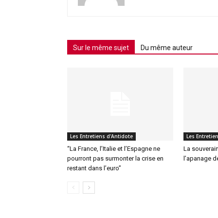
Sur le même sujet
Du même auteur
Les Entretiens d'Antidote
Les Entretie
“La France, l’Italie et l’Espagne ne
La souverain
pourront pas surmonter la crise en
l’apanage d
restant dans l’euro”