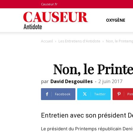
Causeur.fr
Antidote
OXYGÈNE
Accueil
Les Entretiens d'Antidote
Non, le Printemp
Non, le Print
par
David Desgouilles
-
2 juin 2017
Facebook
Twitter
Pin
Entretien avec son président D
Le président du Printemps républicain Deni