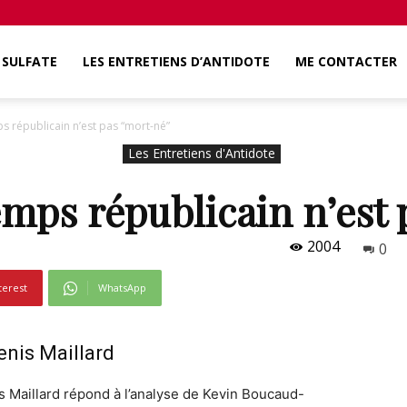
SULFATE
LES ENTRETIENS D’ANTIDOTE
ME CONTACTER
s républicain n’est pas “mort-né”
Les Entretiens d'Antidote
emps républicain n’est
2004
0
terest
WhatsApp
enis Maillard
s Maillard répond à l’analyse de Kevin Boucaud-