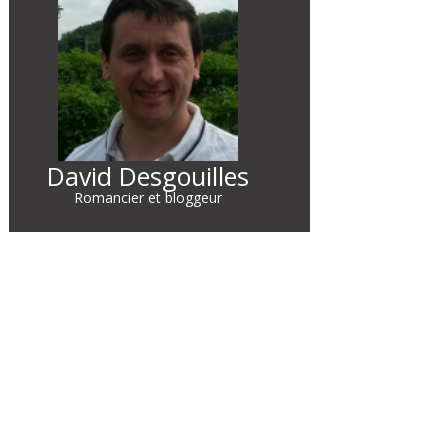
David Desgouilles
Romancier et bloggeur