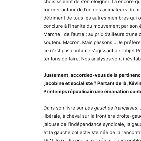
choisissaient de s’en éloigner. Là encore que 
tourner autour de l’un des animateurs du 
détriment de tous les autres membres qui on
conclure à l’inanité du mouvement par son 
Marche ! de l’autre ; au prix d’ailleurs d’une
soutenu Macron. Mais passons… Je préfère m’
ce n’est pas coutume s’agissant de l’objet 
tentons de faire. Nos analyses vont inévitab
Justement, accordez-vous de la pertinence à
jacobine et socialiste ? Partant de là, Kév
Printemps républicain une émanation cont
Dans son livre sur
Les gauches françaises
,
libérale, à cheval sur la frontière droite-ga
jalouse de l’indépendance syndicale, la gau
et la gauche collectiviste née de la rencon
1971, le parti socialiste a réussi à rassembl