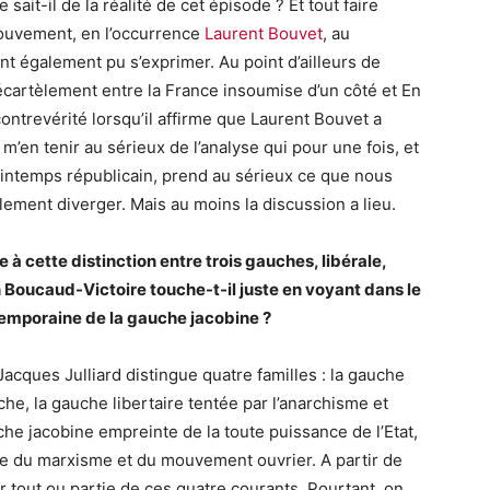
sait-il de la réalité de cet épisode ? Et tout faire
mouvement, en l’occurrence
Laurent Bouvet
, au
t également pu s’exprimer. Au point d’ailleurs de
écartèlement entre la France insoumise d’un côté et En
 contrevérité lorsqu’il affirme que Laurent Bouvet a
en tenir au sérieux de l’analyse qui pour une fois, et
Printemps républicain, prend au sérieux ce que nous
lement diverger. Mais au moins la discussion a lieu.
 cette distinction entre trois gauches, libérale,
in Boucaud-Victoire touche-t-il juste en voyant dans le
emporaine de la gauche jacobine ?
 Jacques Julliard distingue quatre familles : la gauche
uche, la gauche libertaire tentée par l’anarchisme et
che jacobine empreinte de la toute puissance de l’Etat,
tre du marxisme et du mouvement ouvrier. A partir de
er tout ou partie de ces quatre courants. Pourtant, on