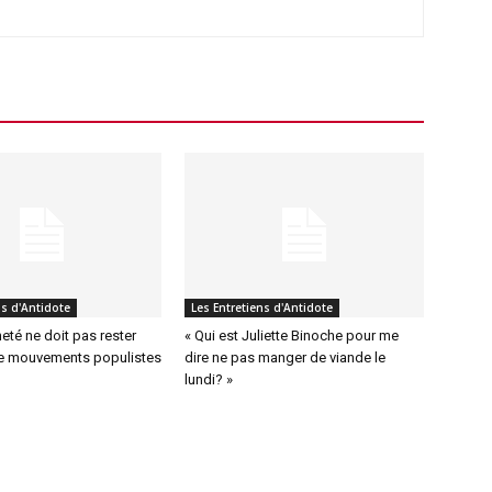
ns d'Antidote
Les Entretiens d'Antidote
eté ne doit pas rester
« Qui est Juliette Binoche pour me
e mouvements populistes
dire ne pas manger de viande le
lundi? »