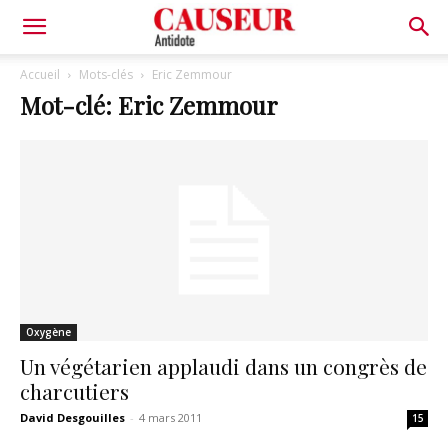
Antidote
Accueil
Mots-clés
Eric Zemmour
Mot-clé: Eric Zemmour
Oxygène
Un végétarien applaudi dans un congrès de
charcutiers
David Desgouilles
-
4 mars 2011
15