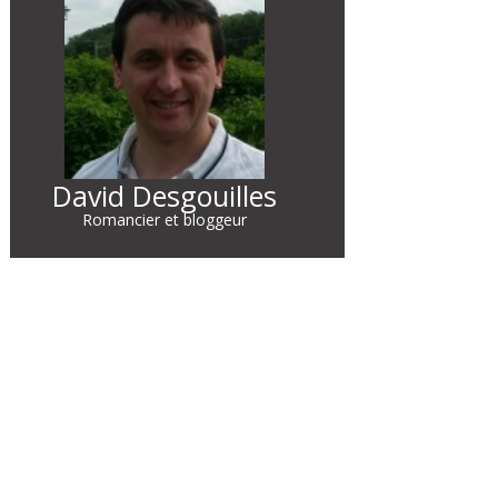
David Desgouilles
Romancier et bloggeur