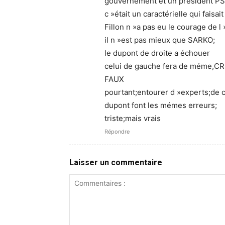
gouvernement et un président PS
c »était un caractérielle qui faisai
Fillon n »a pas eu le courage de l
il n »est pas mieux que SARKO;
le dupont de droite a échouer
celui de gauche fera de méme,CR
FAUX
pourtant;entourer d »experts;de 
dupont font les mémes erreurs;
triste;mais vrais
Répondre
Laisser un commentaire