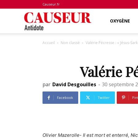
Causeur.fr
Antidote
OXYGÈNE
Accueil
Non classé
Valérie Pécresse : « Jésus-Sark
Valérie Pé
par
David Desgouilles
-
30 septembre 
Facebook
Twitter
Pin
Olivier Mazerolle- Il est mort et enterré, N