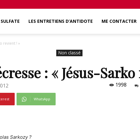
SULFATE
LES ENTRETIENS D’ANTIDOTE
ME CONTACTER
o revient ! »
Non classé
cresse : « Jésus-Sarko 
1998
2012
terest
WhatsApp
icolas Sarkozy ?