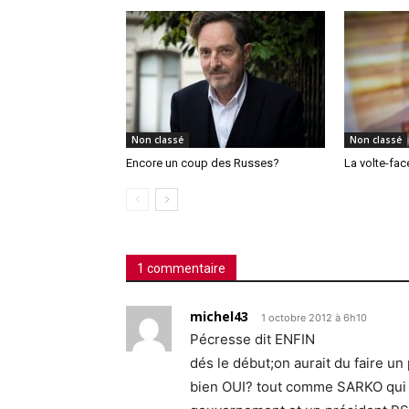
Non classé
Non classé
Encore un coup des Russes?
La volte-fac
1 commentaire
michel43
1 octobre 2012 à 6h10
Pécresse dit ENFIN
dés le début;on aurait du faire un
bien OUI? tout comme SARKO qui 