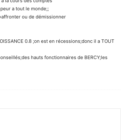
 a la cours des comptes
t peur a tout le monde;;
 »affronter ou de démissionner
OISSANCE 0.8 ;on est en récessions;donc il a TOUT
conseillés;des hauts fonctionnaires de BERCY;les