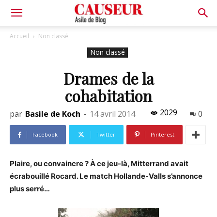
Asile
Accueil
Non classé
Non classé
de
Drames de la
cohabitation
Blog
2029
par
Basile de Koch
-
14 avril 2014
0
Facebook
Twitter
Pinterest
Plaire, ou convaincre ? À ce jeu-là, Mitterrand avait
écrabouillé Rocard. Le match Hollande-Valls s’annonce
plus serré…