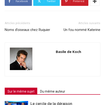
Facebook
Twitter
Pinterest
Articles précédents
Articles suivants
Noms d’oiseaux chez Ruquier
Un fou nommé Katerine
Basile de Koch
Sur le même sujet
Du même auteur
Le cercle de la déraison