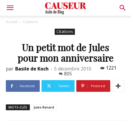
Asile
Accueil
Citations
Citations
de
Un petit mot de Jules
pour mon anniversaire
Blog
1221
par
Basile de Koch
-
5 décembre 2010
805
Facebook
Twitter
Pinterest
MOTS-CLÉS
Jules Renard