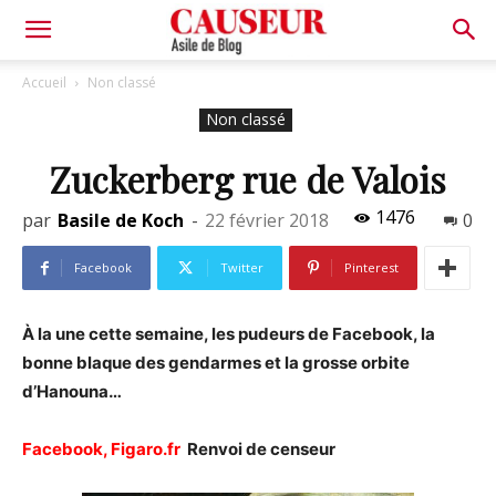
Asile
Accueil
Non classé
Non classé
de
Zuckerberg rue de Valois
1476
par
Basile de Koch
-
22 février 2018
0
Blog
Facebook
Twitter
Pinterest
À la une cette semaine, les pudeurs de Facebook, la
bonne blaque des gendarmes et la grosse orbite
d’Hanouna…
Facebook, Figaro.fr
Renvoi de censeur