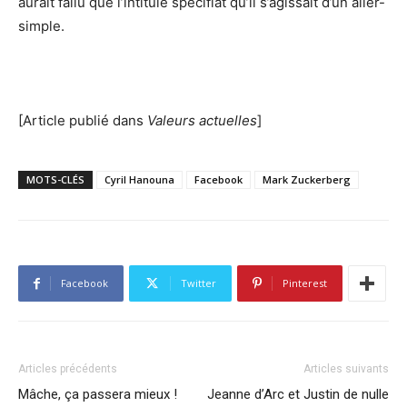
aurait fallu que l’intitulé spécifiât qu’il s’agissait d’un aller-
simple.
[Article publié dans
Valeurs actuelles
]
MOTS-CLÉS
Cyril Hanouna
Facebook
Mark Zuckerberg
Facebook
Twitter
Pinterest
Articles précédents
Articles suivants
Mâche, ça passera mieux !
Jeanne d’Arc et Justin de nulle