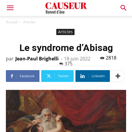
Bonnet
Accueil
Articles
Articles
d'âne
Le syndrome d’Abisag
2818
par
Jean-Paul Brighelli
-
18 juin 2022
375
Facebook
Twitter
Linkedin