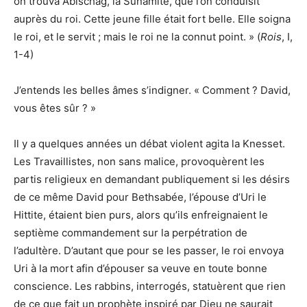
on trouva Abischag, la Sunamite, que l’on conduisit
auprès du roi. Cette jeune fille était fort belle. Elle soigna
le roi, et le servit ; mais le roi ne la connut point. » (
Rois
, I,
1-4)
J’entends les belles âmes s’indigner. « Comment ? David,
vous êtes sûr ? »
Il y a quelques années un débat violent agita la Knesset.
Les Travaillistes, non sans malice, provoquèrent les
partis religieux en demandant publiquement si les désirs
de ce même David pour Bethsabée, l’épouse d’Uri le
Hittite, étaient bien purs, alors qu’ils enfreignaient le
septième commandement sur la perpétration de
l’adultère. D’autant que pour se les passer, le roi envoya
Uri à la mort afin d’épouser sa veuve en toute bonne
conscience. Les rabbins, interrogés, statuèrent que rien
de ce que fait un prophète inspiré par Dieu ne saurait