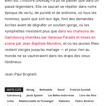
Bien sûr, l’histoire d’Abisag n’a pu se passer que dans un
passé légendaire. Elle ne saurait se répéter dans notre
époque de vertu, de pureté et de wokisme, où tous les
hommes, quels que soit leur âge, font des demandes
écrites avant de dégrafer un soutien-gorge, où les
nymphettes n’existent plus que
dans les chansons de
Gainsbourg chantées par Vanessa Paradis et mises en
scène par Jean-Baptiste Mondino
, et où les jeunes filles
restent vierges jusqu’au mariage — et pour rien au
monde ne se vautreraient dans les draps des vieux
libidineux.
Jean-Paul Brighelli
MOTS-CLÉS
Abisag
Bethsabée
David
Fredrick Goodall
Gainsbourg
Jacob Epstein
Les Belles endormies
Livre des Rois
Lolita
Mademoiselle de Fontanges
Nabokov
Pedro Américo