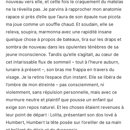
nouveau vers elle, et cette fois le craquement du matelas
ne la réveilla pas. Je parvins à rapprocher mon anatomie
rapace si près d’elle que l’aura de son épaule nue picota
ma joue comme un souffle chaud. Et soudain, elle se
releva, soupira, marmonna avec une rapidité insane
quelque chose à propos de bateaux, tira sur les draps et
sombra de nouveau dans les opulentes ténèbres de sa
jeune inconscience. Tandis qu’elle s’agitait, au cœur de
cet intarissable flux de sommeil – tout à l’heure auburn,
lunaire à présent –, son bras me frappa en travers du
visage. Je la retins l’espace d’un instant. Elle se libéra de
l’ombre de mon étreinte – pas consciemment, ni
violemment, sans répulsion personnelle, mais avec ce
murmure neutre et plaintif que pousse un enfant qui
exige son repos naturel. Et les choses étaient revenues à
leur point de départ : Lolita, présentant son dos lové à
Humbert, Humbert la tête posée sur l’oreiller de sa main
et brûlant de désir et de dyspepsie.