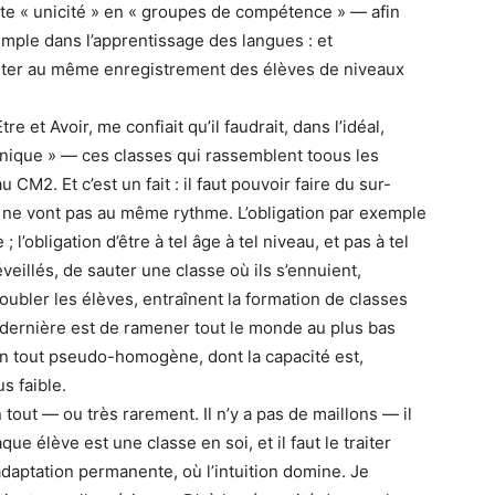
te « unicité » en « groupes de compétence » — afin
emple dans l’apprentissage des langues : et
ronter au même enregistrement des élèves de niveaux
e et Avoir, me confiait qu’il faudrait, dans l’idéal,
nique » — ces classes qui rassemblent toous les
CM2. Et c’est un fait : il faut pouvoir faire du sur-
s ne vont pas au même rythme. L’obligation par exemple
 ; l’obligation d’être à tel âge à tel niveau, et pas à tel
éveillés, de sauter une classe où ils s’ennuient,
doubler les élèves, entraînent la formation de classes
té dernière est de ramener tout le monde au plus bas
un tout pseudo-homogène, dont la capacité est,
s faible.
out — ou très rarement. Il n’y a pas de maillons — il
ue élève est une classe en soi, et il faut le traiter
adaptation permanente, où l’intuition domine. Je