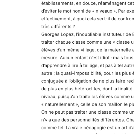
établissements, en douce, réaménagent cet
d’éviter le mot honni de « niveaux ». Par ex
effectivement, à quoi cela sert-il de conf
très différents ?
Georges Lopez, l’inoubliable instituteur de Etr
traiter chaque classe comme une « classe u
élèves d’un même village, de la maternelle au 
mesure. Aucun enfant n’est idiot : mais tou
d’apprendre à lire à tel âge, et pas à tel autre
autre ; la quasi-impossibilité, pour les plus 
conjuguée à l’obligation de ne plus faire re
de plus en plus hétéroclites, dont la finali
niveau, puisqu’on traite les élèves comme 
« naturellement », celle de son maillon le plu
On ne peut pas traiter une classe comme un t
n’y a que des personnalités différentes. Chaq
comme tel. La vraie pédagogie est un art d’