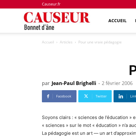
Causeur.fr
Bonnet
ACCUEIL
Accueil
Articles
Pour une vraie pédagogie
d'âne
P
par
Jean-Paul Brighelli
-
2 février 2006
Facebook
Twitter
Lin
Soyons clairs : « sciences de l’éducation » 
« sciences » sur le mot « éducation » n’a auc
La pédagogie est un art — un art d’approxi