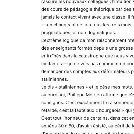
rassure les nouveaux collègues : l’intuition
des cours de pédagogie théorique par des s
jamais le contact vivant avec une classe. Il 
— en changeant de lieu tous les trois mois,
pragmatiques, et non dogmatiques.
L’extrême logique de mon raisonnement m’e
des enseignants formés depuis une grosse 
entraînés dans la catastrophe que nous vi
militantes — je ne vois pas comment on pou
demander des comptes aux déformateurs pro
staliniennes.
Je dis « staliniennes » et je pèse mes mots
aujourd’hui, Philippe Meirieu affirme que c’
consignes. C’est exactement le raisonnement
retardé, c’est la faute aux « bourgeois » qui 
C’est tout l’honneur de certains, dans cet e
années 30 à 60, d’avoir résisté, au péril de
d’aujourd’hui de résister, au péril de leur car