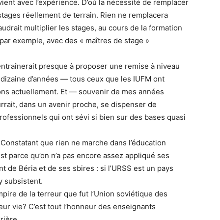
 vient avec l’expérience. D’où la nécessité de remplacer
tages réellement de terrain. Rien ne remplacera
faudrait multiplier les stages, au cours de la formation
 par exemple, avec des « maîtres de stage »
ntraînerait presque à proposer une remise à niveau
dizaine d’années — tous ceux que les IUFM ont
vons actuellement. Et — souvenir de mes années
rrait, dans un avenir proche, se dispenser de
fessionnels qui ont sévi si bien sur des bases quasi
. Constatant que rien ne marche dans l’éducation
est parce qu’on n’a pas encore assez appliqué ses
 de Béria et de ses sbires : si l’URSS est un pays
y subsistent.
mpire de la terreur que fut l’Union soviétique des
 leur vie? C’est tout l’honneur des enseignants
rière.