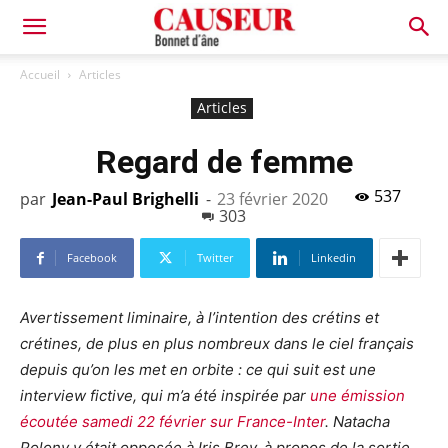
Bonnet
Accueil
Articles
Articles
d'âne
Regard de femme
537
par
Jean-Paul Brighelli
-
23 février 2020
303
Facebook
Twitter
Linkedin
Avertissement liminaire, à l’intention des crétins et
crétines, de plus en plus nombreux dans le ciel français
depuis qu’on les met en orbite : ce qui suit est une
interview fictive, qui m’a été inspirée par
une émission
écoutée samedi 22 février sur France-Inter
. Natacha
Polony y était opposée à Iris Brey, à propos de la sortie