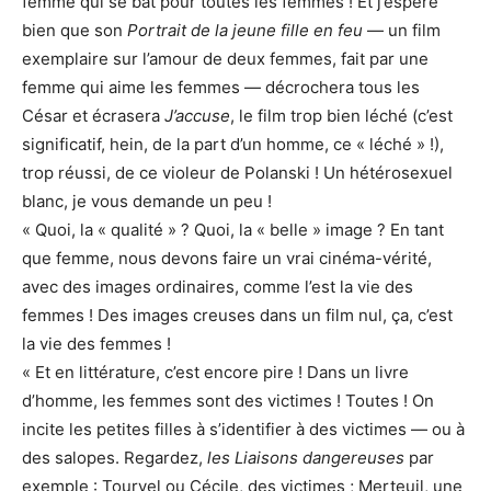
femme qui se bat pour toutes les femmes ! Et j’espère
bien que son
Portrait de la jeune fille en feu
— un film
exemplaire sur l’amour de deux femmes, fait par une
femme qui aime les femmes — décrochera tous les
César et écrasera
J’accuse
, le film trop bien léché (c’est
significatif, hein, de la part d’un homme, ce « léché » !),
trop réussi, de ce violeur de Polanski ! Un hétérosexuel
blanc, je vous demande un peu !
« Quoi, la « qualité » ? Quoi, la « belle » image ? En tant
que femme, nous devons faire un vrai cinéma-vérité,
avec des images ordinaires, comme l’est la vie des
femmes ! Des images creuses dans un film nul, ça, c’est
la vie des femmes !
« Et en littérature, c’est encore pire ! Dans un livre
d’homme, les femmes sont des victimes ! Toutes ! On
incite les petites filles à s’identifier à des victimes — ou à
des salopes. Regardez,
les Liaisons dangereuses
par
exemple : Tourvel ou Cécile, des victimes ; Merteuil, une