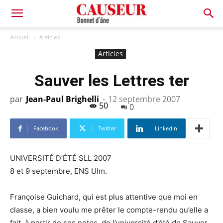
Bonnet
Accueil
Articles
Articles
d'âne
Sauver les Lettres ter
par
Jean-Paul Brighelli
-
12 septembre 2007
50
0
Facebook
Twitter
Linkedin
UNIVERSITÉ D’ÉTÉ SLL 2007
8 et 9 septembre, ENS Ulm.
Françoise Guichard, qui est plus attentive que moi en
classe, a bien voulu me prêter le compte-rendu qu’elle a
fait, à partir de ses notes, de l’université d’été de Sauver