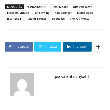
MOTS-CLÉS
9 semaines 1/2
Demi Moore
Dita von Teese
Elisabeth McNeill
Ian Fleming
Kim Basinger
Mythologies
Rita Renoir
Roland Barthes
Striptease
The Full Monty
Facebook
Twitter
Linkedin
Jean-Paul Brighelli