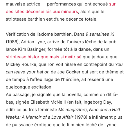
mauvaise actrice — performances qui ont échoué
sur
des sites déconseillés aux mineurs
, alors que le
striptease barthien est d’une décence totale.
Vérification de l’axiome barthien. Dans
9 semaines ½
(1986), Adrian Lyne, arrivé de l’univers léché de la pub,
lance Kim Basinger, formée tôt à la danse, dans un
striptease historique mais si maîtrisé
que je doute que
Mickey Rourke, que l’on voit hilare en contrepoint du
You
can leave your hat on
de Joe Cocker qui sert de thème et
de tempo à l’effeuillage de l’héroïne, ait ressenti une
quelconque excitation.
Au passage, je signale que la novella, comme on dit là-
bas, signée Elisabeth McNeill (en fait, Ingeborg Day,
éditrice au très féministe
Ms magazine
),
Nine and a Half
Weeks: A Memoir of a Love Affair
(1978) a infiniment plus
de puissance érotique que le film bien léché de Lynne.