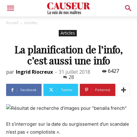
La
Accueil
Articles
Articles
voix
La planification de l’info,
c’est aussi une info
de
6427
par
Ingrid Riocreux
-
31 juillet 2018
28
nos
Facebook
Twitter
Pinterest
maîtres
Et s’interroger sur la date du surgissement d’un scandale
n’est pas « complotiste ».