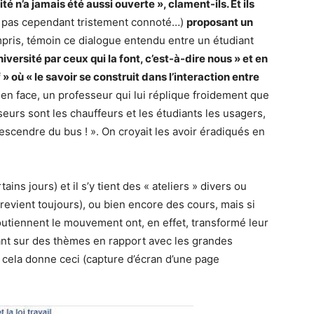
é n’a jamais été aussi ouverte », clament-ils. Et ils
il pas cependant tristement connoté…)
proposant un
mpris, témoin ce dialogue entendu entre un étudiant
niversité par ceux qui la font, c’est-à-dire nous » et en
» où « le savoir se construit dans l’interaction entre
t en face, un professeur qui lui réplique froidement que
seurs sont les chauffeurs et les étudiants les usagers,
escendre du bus ! ». On croyait les avoir éradiqués en
ins jours) et il s’y tient des « ateliers » divers ou
revient toujours), ou bien encore des cours, mais si
outiennent le mouvement ont, en effet, transformé leur
tant sur des thèmes en rapport avec les grandes
ela donne ceci (capture d’écran d’une page