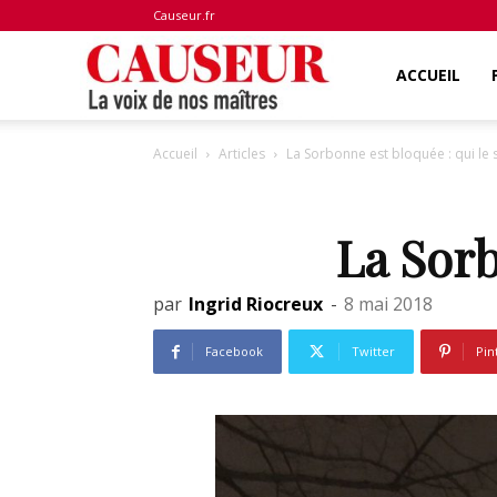
Causeur.fr
La
ACCUEIL
Accueil
Articles
La Sorbonne est bloquée : qui le s
voix
La Sorb
de
par
Ingrid Riocreux
-
8 mai 2018
nos
Facebook
Twitter
Pin
maîtres