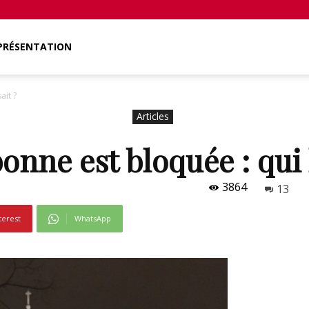
PRÉSENTATION
ait ?
Articles
onne est bloquée : qui l
3864
13
terest
WhatsApp