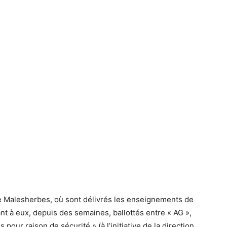
de Malesherbes, où sont délivrés les enseignements de
ant à eux, depuis des semaines, ballottés entre « AG »,
pour raison de sécurité » (à l’initiative de la direction