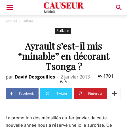
Antidote
Accueil
Sulfate
Sulfate
Ayrault s’est-il mis
“minable” en décorant
Tsonga ?
1701
par
David Desgouilles
-
2 janvier 2013
5
Facebook
Twitter
Pinterest
La promotion des médaillés du 1er janvier de cette
nouvelle année nous a réservé une jolie surprise. Ce