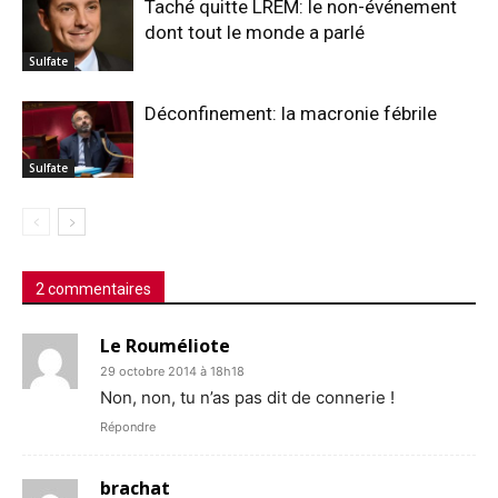
Taché quitte LREM: le non-événement
dont tout le monde a parlé
Sulfate
Déconfinement: la macronie fébrile
Sulfate
2 commentaires
Le Rouméliote
29 octobre 2014 à 18h18
Non, non, tu n’as pas dit de connerie !
Répondre
brachat