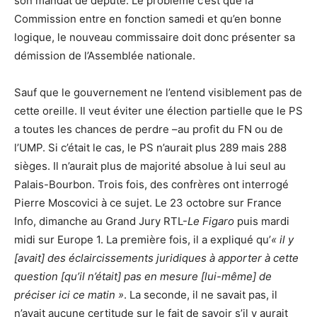
son mandat de député. Le problème c’est que la
Commission entre en fonction samedi et qu’en bonne
logique, le nouveau commissaire doit donc présenter sa
démission de l’Assemblée nationale.
Sauf que le gouvernement ne l’entend visiblement pas de
cette oreille. Il veut éviter une élection partielle que le PS
a toutes les chances de perdre –au profit du FN ou de
l’UMP. Si c’était le cas, le PS n’aurait plus 289 mais 288
sièges. Il n’aurait plus de majorité absolue à lui seul au
Palais-Bourbon. Trois fois, des confrères ont interrogé
Pierre Moscovici à ce sujet. Le 23 octobre sur France
Info, dimanche au Grand Jury RTL-
Le Figaro
puis mardi
midi sur Europe 1. La première fois, il a expliqué qu’
« il y
[avait] des éclaircissements juridiques à apporter à cette
question [qu’il n’était] pas en mesure [lui-même] de
préciser ici ce matin »
. La seconde, il ne savait pas, il
n’avait aucune certitude sur le fait de savoir s’il y aurait