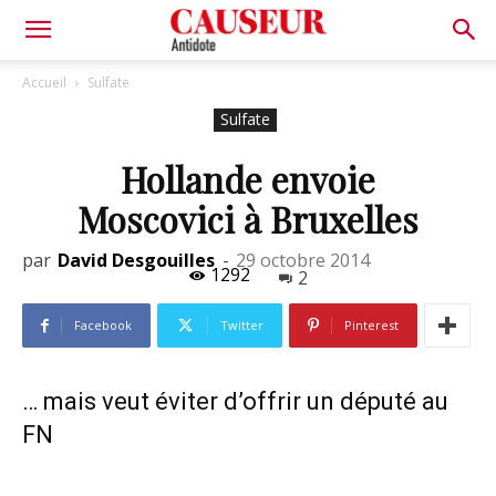
Antidote
Accueil
Sulfate
Sulfate
Hollande envoie
Moscovici à Bruxelles
par
David Desgouilles
-
29 octobre 2014
1292
2
Facebook
Twitter
Pinterest
… mais veut éviter d’offrir un député au
FN