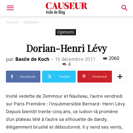
Asile
Accueil
Opinions
Opinions
de
Dorian-Henri Lévy
2060
par
Basile de Koch
-
16 décembre 2011
Blog
4
Facebook
Twitter
Pinterest
Invité vedette de Zemmour et Naulleau, l’autre vendredi
sur Paris Première : l’insubmersible Bernard- Henri Lévy.
Depuis bientôt trente-cinq ans, ce ludion-là promène
d’un plateau télé à l’autre sa silhouette de dandy,
élégamment brushé et déboutonné. Il y vend ses vents,