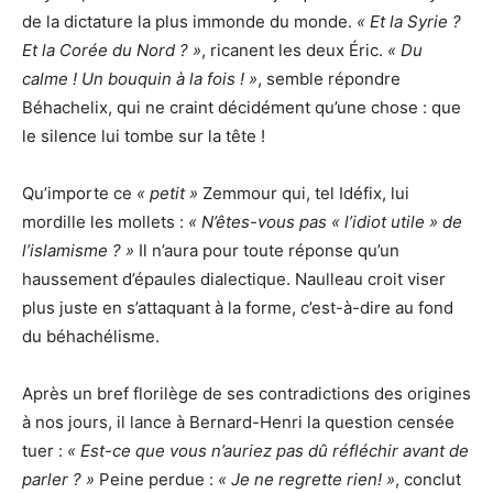
de la dictature la plus immonde du monde.
« Et la Syrie ?
Et la Corée du Nord ? »
, ricanent les deux Éric.
« Du
calme ! Un bouquin à la fois ! »
, semble répondre
Béhachelix, qui ne craint décidément qu’une chose : que
le silence lui tombe sur la tête !
Qu’importe ce
« petit »
Zemmour qui, tel Idéfix, lui
mordille les mollets :
« N’êtes-vous pas « l’idiot utile » de
l’islamisme ? »
Il n’aura pour toute réponse qu’un
haussement d’épaules dialectique. Naulleau croit viser
plus juste en s’attaquant à la forme, c’est-à-dire au fond
du béhachélisme.
Après un bref florilège de ses contradictions des origines
à nos jours, il lance à Bernard-Henri la question censée
tuer :
« Est-ce que vous n’auriez pas dû réfléchir avant de
parler ? »
Peine perdue :
« Je ne regrette rien! »
, conclut