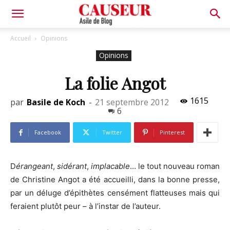
Asile
Accueil
Opinions
Opinions
de
La folie Angot
1615
par
Basile de Koch
-
21 septembre 2012
Blog
6
Facebook
Twitter
Pinterest
D
érangeant
,
sidérant
,
implacable
… le tout nouveau roman
de Christine Angot a été accueilli, dans la bonne presse,
par un déluge d’épithètes censément flatteuses mais qui
feraient plutôt peur – à l’instar de l’auteur.