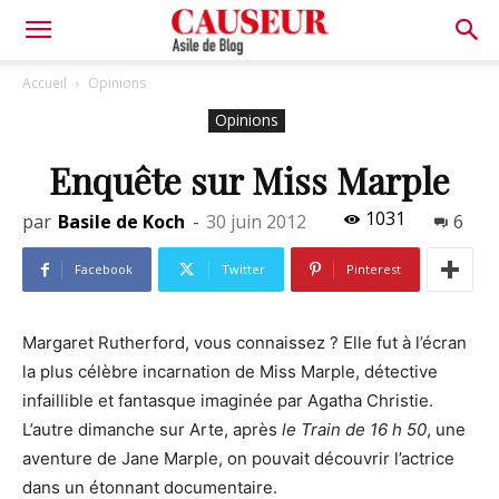
Asile
Accueil
Opinions
Opinions
de
Enquête sur Miss Marple
1031
par
Basile de Koch
-
30 juin 2012
6
Blog
Facebook
Twitter
Pinterest
Margaret Rutherford, vous connaissez ? Elle fut à l’écran
la plus célèbre incarnation de Miss Marple, détective
infaillible et fantasque imaginée par Agatha Christie.
L’autre dimanche sur Arte, après
le Train de 16 h 50
, une
aventure de Jane Marple, on pouvait découvrir l’actrice
dans un étonnant documentaire.