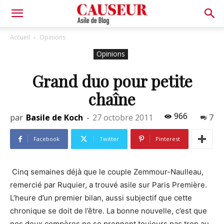
Asile
Accueil
Opinions
Opinions
de
Grand duo pour petite
chaîne
Blog
966
par
Basile de Koch
-
27 octobre 2011
7
Facebook
Twitter
Pinterest
Cinq semaines déjà que le couple Zemmour-Naulleau,
remercié par Ruquier, a trouvé asile sur Paris Première.
L’heure d’un premier bilan, aussi subjectif que cette
chronique se doit de l’être. La bonne nouvelle, c’est que
nos deux compères ne se prennent toujours pas trop au