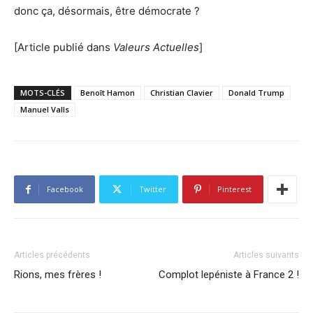
donc ça, désormais, être démocrate ?
[Article publié dans
Valeurs Actuelles
]
MOTS-CLÉS
Benoît Hamon
Christian Clavier
Donald Trump
Manuel Valls
Facebook
Twitter
Pinterest
Articles précédents
Articles suivants
Rions, mes frères !
Complot lepéniste à France 2 !