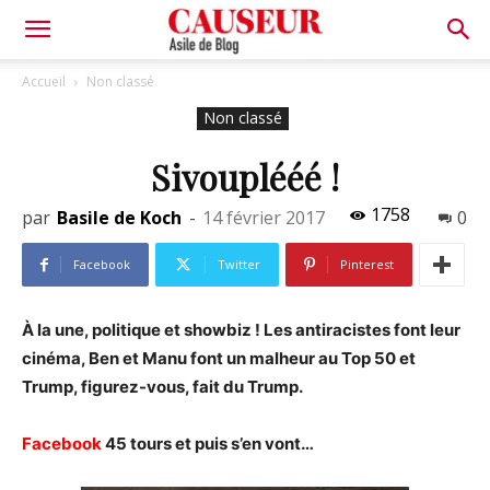
Asile
Accueil
Non classé
Non classé
de
Sivouplééé !
1758
par
Basile de Koch
-
14 février 2017
0
Blog
Facebook
Twitter
Pinterest
À la une, politique et showbiz ! Les antiracistes font leur
cinéma, Ben et Manu font un malheur au Top 50 et
Trump, figurez-vous, fait du Trump.
Facebook
45 tours et puis s’en vont…