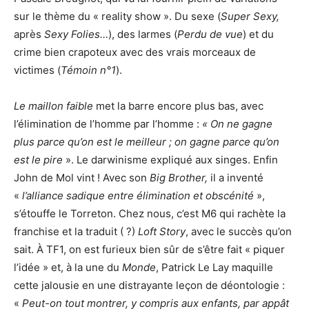
sur le thème du « reality show ». Du sexe (
Super Sexy,
après
Sexy Folies…
), des larmes (
Perdu de vue
) et du
crime bien crapoteux avec des vrais morceaux de
victimes (
Témoin n°1
).
Le maillon faible
met la barre encore plus bas, avec
l’élimination de l’homme par l’homme :
« On ne gagne
plus parce qu’on est le meilleur ; on gagne parce qu’on
est le pire
». Le darwinisme expliqué aux singes. Enfin
John de Mol vint ! Avec son
Big Brother,
il a inventé
«
l’alliance sadique entre élimination et obscénité
»,
s’étouffe le Torreton. Chez nous, c’est M6 qui rachète la
franchise et la traduit ( ?)
Loft Story
, avec le succès qu’on
sait. À TF1, on est furieux bien sûr de s’être fait « piquer
l’idée » et, à la une du
Monde
, Patrick Le Lay maquille
cette jalousie en une distrayante leçon de déontologie :
«
Peut-on tout montrer, y compris aux enfants, par appât