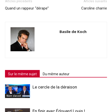
Articles précédents
Articles suivants
Quand un rappeur “dérape”
Caroline charrie
Basile de Koch
Sur le même sujet
Du même auteur
Le cercle de la déraison
Non classé
En finir avec Édouard Louis !