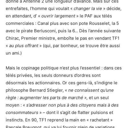
donne à Antenne 2 une longueur d’avance. Mais sur ces
entrefaites, l’homme qui voulait «
changer la vie
» décide,
en attendant, d’ «
ouvrir largement
» le PAF aux télés
commerciales : Canal plus avec son pote Rousselet, la 5
avec le pirate Berlusconi, puis la 6… Dès l’année suivante
Chirac, Premier ministre, emboîte le pas en vendant TF1
«
au plus offrant
» (qui, par bonheur, se trouve être aussi
un ami.)
Mais le copinage politique n’est plus l’essentiel : dans ces
télés privées, les seuls donneurs d’ordres sont
désormais les actionnaires. Or ces gens-là, s’indigne le
philosophe Bernard Stiegler, «
ne connaissent qu’une
règle : augmenter les parts de marché »,
et un seul
moyen :
« s’adresser non plus à des citoyens mais à des
consommateurs
» – dont il s’agit de flatter pulsions et
instincts. En 90, TF1 reprend la main en « rachetant »
Pascale Breugnot, qui va lui fournir plein de variations