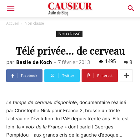
Asile
Accueil
Non classé
Non classé
de
Télé privée… de cerveau
1495
par
Basile de Koch
-
7 février 2013
8
Blog
Facebook
Twitter
Pinterest
Le temps de cerveau disponible
, documentaire réalisé
par Christophe Nick pour France 2, brosse un triste
tableau de l’évolution du PAF depuis trente ans. Elle est
loin, la «
voix de la France
» dont parlait Georges
Pompidou – aux grands cris de la gauche d’époque…