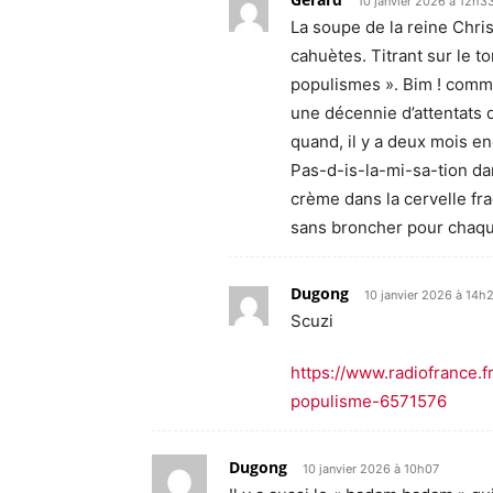
10 janvier 2026 à 12h3
La soupe de la reine Chri
cahuètes. Titrant sur le t
populismes ». Bim ! comme 
une décennie d’attentats d
quand, il y a deux mois enc
Pas-d-is-la-mi-sa-tion dan
crème dans la cervelle fra
sans broncher pour chaqu
Dugong
10 janvier 2026 à 14h
Scuzi
https://www.radiofrance.f
populisme-6571576
Dugong
10 janvier 2026 à 10h07