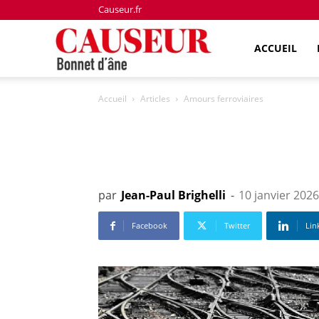
Causeur.fr
Bonnet
ACCUEIL
Accueil
Articles
Amours ferroviaires
d'âne
par
Jean-Paul Brighelli
-
10 janvier 2026
Facebook
Twitter
Lin