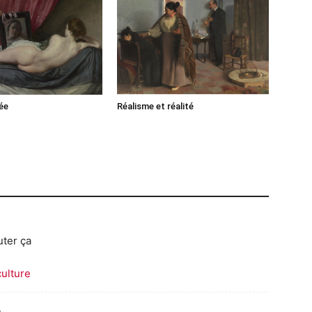
ée
Réalisme et réalité
uter ça
culture