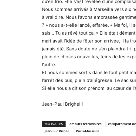
qu’en trio. Elle s’est révélée d’une complai
Nous sommes arrivés à Marseille vers six he
à vrai dire. Nous l’avons embrassée gentime
? » nous a-t-elle lancé, effarée. « Ma foi, il
sais… Tu as rêvé tout ça. » Elle était déma
mari avait l’idée de fêter son arrivée, il la
jamais été. Sans doute ne s’en plaindrait-il 
plein de choses nouvelles, feins de les expé
l’autre.
Et nous sommes sortis dans le tout petit matin
l’arrêt des bus, plein d’allégresse. Le sac s
Si elle nous a dit son prénom, au cœur de l’ac
Jean-Paul Brighelli
MOTS-CLÉS
amours ferroviaires
compartiment de
Jean-Luc Rispail
Paris-Marseille