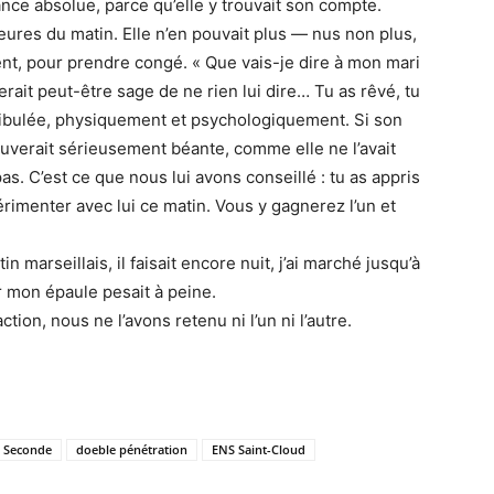
sance absolue, parce qu’elle y trouvait son compte.
ures du matin. Elle n’en pouvait plus — nus non plus,
nt, pour prendre congé. « Que vais-je dire à mon mari
 serait peut-être sage de ne rien lui dire… Tu as rêvé, tu
ntibulée, physiquement et psychologiquement. Si son
 trouverait sérieusement béante, comme elle ne l’avait
pas. C’est ce que nous lui avons conseillé : tu as appris
rimenter avec lui ce matin. Vous y gagnerez l’un et
 marseillais, il faisait encore nuit, j’ai marché jusqu’à
ur mon épaule pesait à peine.
tion, nous ne l’avons retenu ni l’un ni l’autre.
 Seconde
doeble pénétration
ENS Saint-Cloud