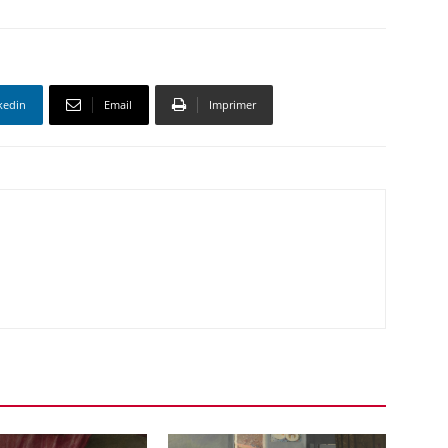
kedin
Email
Imprimer