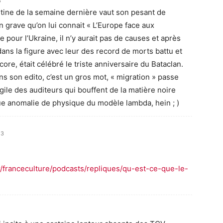
3
stine de la semaine dernière vaut son pesant de
on grave qu’on lui connait « L’Europe face aux
pour l’Ukraine, il n’y aurait pas de causes et après
ans la figure avec leur des record de morts battu et
ore, était célébré le triste anniversaire du Bataclan.
s son edito, c’est un gros mot, « migration » passe
gile des auditeurs qui bouffent de la matière noire
e anomalie de physique du modèle lambda, hein ; )
23
r/franceculture/podcasts/repliques/qu-est-ce-que-le-