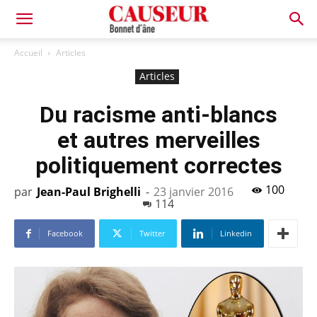
Bonnet
Accueil
Articles
Articles
d'âne
Du racisme anti-blancs
et autres merveilles
politiquement correctes
100
par
Jean-Paul Brighelli
-
23 janvier 2016
114
Facebook
Twitter
Linkedin