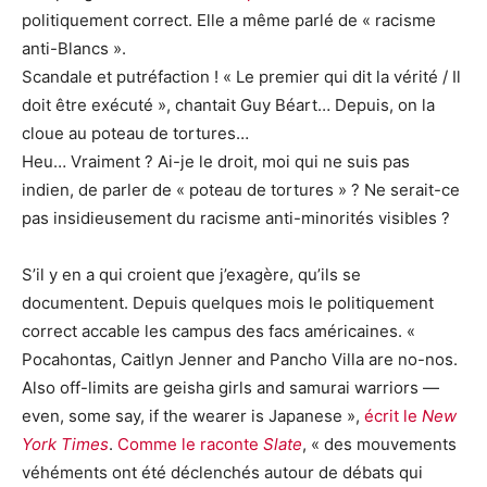
politiquement correct. Elle a même parlé de « racisme
anti-Blancs ».
Scandale et putréfaction ! « Le premier qui dit la vérité / Il
doit être exécuté », chantait Guy Béart… Depuis, on la
cloue au poteau de tortures…
Heu… Vraiment ? Ai-je le droit, moi qui ne suis pas
indien, de parler de « poteau de tortures » ? Ne serait-ce
pas insidieusement du racisme anti-minorités visibles ?
S’il y en a qui croient que j’exagère, qu’ils se
documentent. Depuis quelques mois le politiquement
correct accable les campus des facs américaines. «
Pocahontas, Caitlyn Jenner and Pancho Villa are no-nos.
Also off-limits are geisha girls and samurai warriors —
even, some say, if the wearer is Japanese »,
écrit le
New
York Times
.
Comme le raconte
Slate
, « des mouvements
véhéments ont été déclenchés autour de débats qui