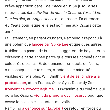
brève apparition dans
The Knack
en 1964 jusqu’à ses
rôles-cultes dans
Portier de nuit
,
la Chair de l’orchidée
,
The Verdict
, ou
Angel Heart
, et j’en passe. En attendant
45 Years
pour lequel elle est nominée aux Oscars cette
année…
Et justement, en parlant d’Oscars, Rampling a répondu à
une polémique
lancée par Spike Lee
et quelques autres
trublions en panne de buzz qui suggèrent de boycotter la
cérémonie cette année parce que tous les nominés ont le
culot d’être blancs. Et de demander un quota de Noirs,
d’Hispaniques, de femmes, d’Indiens, de minorités
visibles et invisibles. Will Smith
vient de se joindre à la
protestation
, et en France, Omar Sy et Roschdy Zem
trouvent ce boycott légitime
. Et l’Académie du cinéma, qui
gère les Oscars,
vient de prendre des mesures
pour que
cesse le scandale — quotas, me voilà !
Rampling
a dénoncé sur
Europe 1
ce retour en force du