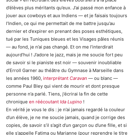
d’élèves plus méritants qu’eux. J’ai passé mon enfance à
jouer aux cowboys et aux Indiens — et je faisais toujours
l’Indien, ce qui me permettait de me battre jusqu’au
dernier et d’expirer en prenant des poses esthétiques,
tué par les Tuniques bleues et les Visages pâles réunis
— au fond, je n’ai pas changé. Et on me l’interdirait
aujourd’hui ! J’adore le jazz, mais je me soucie fort peu
de savoir si le pianiste est noir — souvenir inoubliable
d’Erroll Garner au théâtre du Gymnase à Marseille dans
les années 1960,
interprétant
Caravan
— ou blanc —
comme Paul Bley qui vient de mourir et dont presque
personne n’a parlé. Tiens, j’écrirai la fin de cette
chronique
en réécoutant
Ida Lupino
!
En vérité je vous le dis : je n’ai jamais regardé la couleur
d’un élève, je ne me soucie jamais, quand je corrige des
copies, de savoir s’il s’agit d’un garçon ou d’une fille, et si
elle s’appelle Fatima ou Marianne (pour reprendre le titre