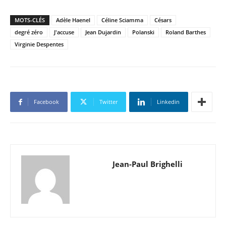
MOTS-CLÉS
Adèle Haenel
Céline Sciamma
Césars
degré zéro
J'accuse
Jean Dujardin
Polanski
Roland Barthes
Virginie Despentes
Facebook
Twitter
Linkedin
Jean-Paul Brighelli