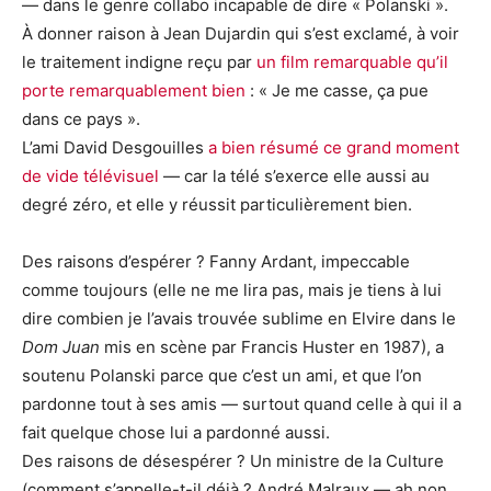
— dans le genre collabo incapable de dire « Polanski ».
À donner raison à Jean Dujardin qui s’est exclamé, à voir
le traitement indigne reçu par
un film remarquable qu’il
porte remarquablement bien
: « Je me casse, ça pue
dans ce pays ».
L’ami David Desgouilles
a bien résumé ce grand moment
de vide télévisuel
— car la télé s’exerce elle aussi au
degré zéro, et elle y réussit particulièrement bien.
Des raisons d’espérer ? Fanny Ardant, impeccable
comme toujours (elle ne me lira pas, mais je tiens à lui
dire combien je l’avais trouvée sublime en Elvire dans le
Dom Juan
mis en scène par Francis Huster en 1987), a
soutenu Polanski parce que c’est un ami, et que l’on
pardonne tout à ses amis — surtout quand celle à qui il a
fait quelque chose lui a pardonné aussi.
Des raisons de désespérer ? Un ministre de la Culture
(comment s’appelle-t-il déjà ? André Malraux — ah non,