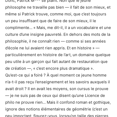
Donc, Patrick M*** se plaint. Non que le jeune
philosophe ne travaille pas bien — il fait de son mieux, et
même si Patrick trouve, comme moi, que c’est toujours
un peu insuffisant que de faire de son mieux, il le
complimente… « Mais, me dit-il, il a un vocabulaire et une
culture d’une insigne pauvreté. En dehors des mots de la
philosophie, il ne connaît rien — comme si ses années
d’école ne lui avaient rien appris. Et en histoire » —
particulièrement en histoire de l’art, un domaine quelque
peu utile à un garçon qui fait autant de restauration que
de création —, « c’est encore plus dramatique ».
Qu’est-ce qui a foiré ? À quel moment ce jeune homme
n’a-t-il pas reçu l’enseignement et les savoirs auxquels il
avait droit ? Il en avait les moyens, son cursus le prouve
— je ne suis pas de ceux qui disent qu’une Licence de
philo ne prouve rien… Mais il confond roman et gothique,
ignore des notions élémentaires de géométrie (c’est un
peu important, figurez-vous, lorsqu’on taille des pierres