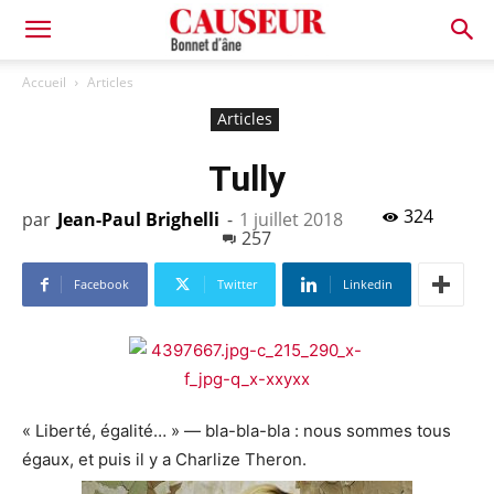
Bonnet
Accueil
Articles
Articles
d'âne
Tully
324
par
Jean-Paul Brighelli
-
1 juillet 2018
257
Facebook
Twitter
Linkedin
« Liberté, égalité… » — bla-bla-bla : nous sommes tous
égaux, et puis il y a Charlize Theron.