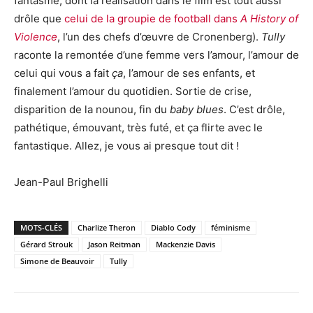
fantasme, dont la réalisation dans le film est tout aussi
drôle que
celui de la groupie de football dans
A History of
Violence
, l’un des chefs d’œuvre de Cronenberg).
Tully
raconte la remontée d’une femme vers l’amour, l’amour de
celui qui vous a fait
ça
, l’amour de ses enfants, et
finalement l’amour du quotidien. Sortie de crise,
disparition de la nounou, fin du
baby blues
. C’est drôle,
pathétique, émouvant, très futé, et ça flirte avec le
fantastique. Allez, je vous ai presque tout dit !
Jean-Paul Brighelli
MOTS-CLÉS
Charlize Theron
Diablo Cody
féminisme
Gérard Strouk
Jason Reitman
Mackenzie Davis
Simone de Beauvoir
Tully