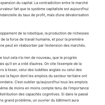
’expansion du capital. La contradiction entre le marché
survaleur fait que le système capitaliste est aujourd’hui
ancielle du taux de profit, mais d’une dévalorisation
eloppement de la robotique, la production de richesses
de la force de travail humaine, et pour la première
 ne peut en réabsorber par l’extension des marchés.
ue tout cela n’a rien de nouveau, que le progrès
s qu’il en a créé d’autres. On cite l’exemple de la
s à tisser, celui des luddites anglais ou celui des
ssi la façon dont les emplois du secteur tertiaire ont
ndaire. C’est oublier qu’aujourd’hui tous les emplois
nt même de moins en moins compte tenu de l’importance
distribution des capacités cognitives. Si dans le passé
ans grand problème, un ouvrier du bâtiment aura