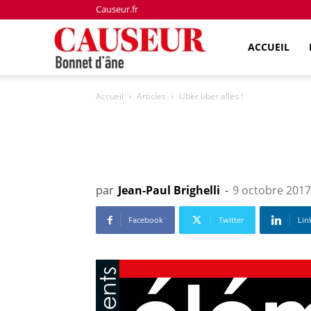
Causeur.fr
Bonnet
ACCUEIL
Accueil
Articles
Uber über alles !
d'âne
par
Jean-Paul Brighelli
-
9 octobre 2017
Facebook
Twitter
Lin