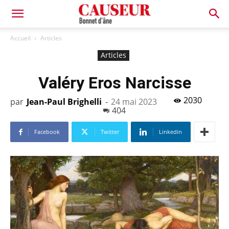
Bonnet
Accueil
Articles
Articles
d'âne
Valéry Eros Narcisse
2030
par
Jean-Paul Brighelli
-
24 mai 2023
404
Facebook
Twitter
Linkedin