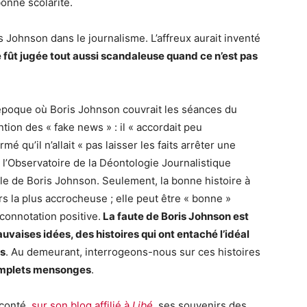
bonne scolarité.
s Johnson dans le journalisme. L’affreux aurait inventé
 fût jugée tout aussi scandaleuse quand ce n’est pas
’époque où Boris Johnson couvrait les séances du
ion des « fake news » : il « accordait peu
rmé qu’il n’allait « pas laisser les faits arrêter une
 l’Observatoire de la Déontologie Journalistique
le de Boris Johnson. Seulement, la bonne histoire à
ours la plus accrocheuse ; elle peut être « bonne »
connotation positive.
La faute de Boris Johnson est
uvaises idées, des histoires qui ont entaché l’idéal
es
. Au demeurant, interrogeons-nous sur ces histoires
mplets mensonges
.
aconté,
sur son blog affilié à
Libé
, ses souvenirs des