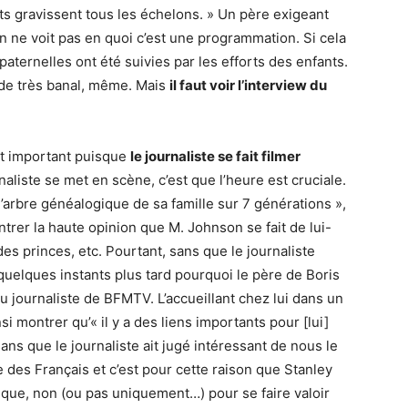
ts gravissent tous les échelons. » Un père exigeant
n ne voit pas en quoi c’est une programmation. Si cela
paternelles ont été suivies par les efforts des enfants.
e de très banal, même. Mais
il faut voir l’interview du
t important puisque
le journaliste se fait filmer
naliste se met en scène, c’est que l’heure est cruciale.
 l’arbre généalogique de sa famille sur 7 générations »,
trer la haute opinion que M. Johnson se fait de lui-
des princes, etc. Pourtant, sans que le journaliste
elques instants plus tard pourquoi le père de Boris
 journaliste de BFMTV. L’accueillant chez lui dans un
nsi montrer qu’« il y a des liens importants pour [lui]
ans que le journaliste ait jugé intéressant de nous le
 des Français et c’est pour cette raison que Stanley
ue, non (ou pas uniquement…) pour se faire valoir