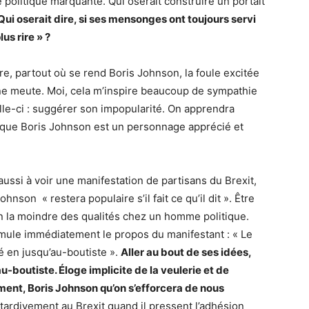
e politique marquante. Qui oserait construire un portait
Qui oserait dire, si ses mensonges ont toujours servi
us rire » ?
tre, partout où se rend Boris Johnson, la foule excitée
e meute. Moi, cela m’inspire beaucoup de sympathie
lle-ci : suggérer son impopularité. On apprendra
 que Boris Johnson est un personnage apprécié et
aussi à voir une manifestation de partisans du Brexit,
nson « restera populaire s’il fait ce qu’il dit ». Être
ien la moindre des qualités chez un homme politique.
rmule immédiatement le propos du manifestant : « Le
é en jusqu’au-boutiste ».
Aller au bout de ses idées,
au-boutiste. Éloge implicite de la veulerie et de
ment, Boris Johnson qu’on s’efforcera de nous
t tardivement au Brexit quand il pressent l’adhésion